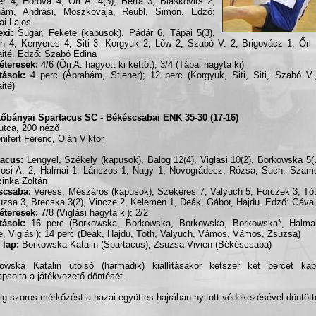
er 4, Horova 4, Őri A. 4(3), Berta 3, Blaskovits 2,
hám, Andrási, Moszkovaja, Reubl, Simon. Edző:
i Lajos
xi:
Sugár, Fekete (kapusok), Pádár 6, Tápai 5(3),
h 4, Kenyeres 4, Siti 3, Korgyuk 2, Lőw 2, Szabó V. 2, Brigovácz 1, Őri 
aité. Edző: Szabó Edina
éteresek:
4/6 (Őri A. hagyott ki kettőt); 3/4 (Tápai hagyta ki)
ítások:
4 perc (Ábrahám, Stiener); 12 perc (Korgyuk, Siti, Siti, Szabó V.
ité)
őbányai Spartacus SC - Békéscsabai ENK 35-30 (17-16)
utca, 200 néző
onifert Ferenc, Oláh Viktor
acus:
Lengyel, Székely (kapusok), Balog 12(4), Viglási 10(2), Borkowska 5(
si A. 2, Halmai 1, Lánczos 1, Nagy 1, Novográdecz, Rózsa, Such, Szamo
inka Zoltán
scsaba:
Veress, Mészáros (kapusok), Szekeres 7, Valyuch 5, Forczek 3, Tó
uzsa 3, Brecska 3(2), Vincze 2, Kelemen 1, Deák, Gábor, Hajdu. Edző: Gáva
éteresek:
7/8 (Viglási hagyta ki); 2/2
ítások:
16 perc (Borkowska, Borkowska, Borkowska, Borkowska*, Halma
, Viglási); 14 perc (Deák, Hajdu, Tóth, Valyuch, Vámos, Vámos, Zsuzsa)
 lap:
Borkowska Katalin (Spartacus); Zsuzsa Vivien (Békéscsaba)
owska Katalin utolsó (harmadik) kiállításakor kétszer két percet kap
psolta a játékvezető döntését.
ig szoros mérkőzést a hazai együttes hajrában nyitott védekezésével döntötte