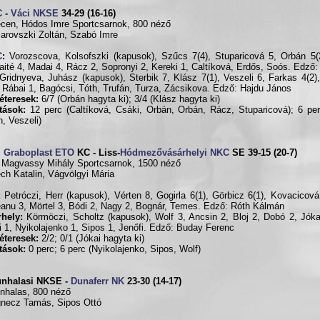
C
-
Váci NKSE
34-29 (16-16)
cen, Hódos Imre Sportcsarnok, 800 néző
larovszki Zoltán, Szabó Imre
C
:
Vorozscova, Kolsofszki (kapusok), Szűcs 7(4), Stuparicová 5, Orbán 5(2
aité 4, Madai 4, Rácz 2, Sopronyi 2, Kereki 1, Caltíková, Erdős, Soós. Edző:
Gridnyeva, Juhász (kapusok), Sterbik 7, Klász 7(1), Veszeli 6, Farkas 4(2)
, Rábai 1, Bagócsi, Tóth, Trufán, Turza, Zácsikova. Edző: Hajdu János
éteresek:
6/7 (Orbán hagyta ki); 3/4 (Klász hagyta ki)
ítások:
12 perc (Caltíková, Csáki, Orbán, Orbán, Rácz, Stuparicová); 6 pe
n, Veszeli)
i Graboplast ETO
KC - Liss-
Hódmezővásárhelyi NKC
SE 39-15 (20-7)
 Magvassy Mihály Sportcsarnok, 1500 néző
ech Katalin, Vágvölgyi Mária
:
Petróczi, Herr (kapusok), Vérten 8, Gogirla 6(1), Görbicz 6(1), Kovacicová
anu 3, Mörtel 3, Bódi 2, Nagy 2, Bognár, Temes. Edző: Róth Kálmán
hely:
Körmöczi, Scholtz (kapusok), Wolf 3, Ancsin 2, Bloj 2, Dobó 2, Jóka
 1, Nyikolajenko 1, Sipos 1, Jenőfi. Edző: Buday Ferenc
éteresek:
2/2; 0/1 (Jókai hagyta ki)
ítások:
0 perc; 6 perc (Nyikolajenko, Sipos, Wolf)
unhalasi NKSE -
Dunaferr NK
23-30 (14-17)
nhalas, 800 néző
gnecz Tamás, Sipos Ottó