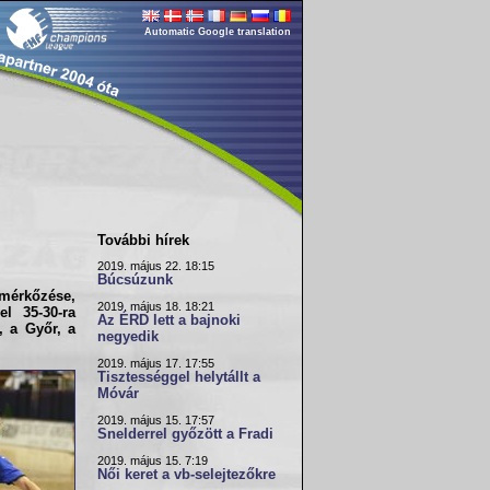
Automatic Google translation
További hírek
2019. május 22. 18:15
Búcsúzunk
mérkőzése,
2019. május 18. 18:21
l 35-30-ra
Az ÉRD lett a bajnoki
, a Győr, a
negyedik
2019. május 17. 17:55
Tisztességgel helytállt a
Móvár
2019. május 15. 17:57
Snelderrel győzött a Fradi
2019. május 15. 7:19
Női keret a vb-selejtezőkre