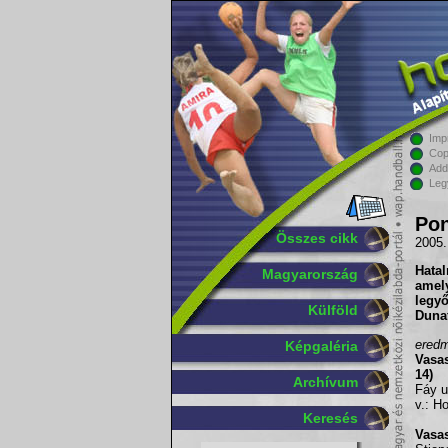
Imp
Cop
Add
Leg
Pon
Összes cikk
2005.
Hata
Magyarország
amel
legy
Külföld
Dunaf
eredm
Képgaléria
Vasa
14)
Archívum
Fáy u
v.: H
Keresés
Vasa