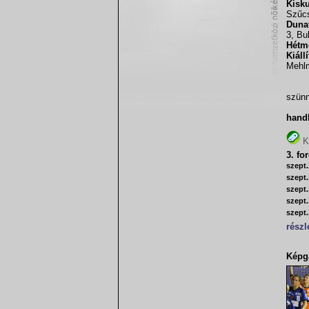
Kisk
Szűcs
Dunaf
3, Bu
Hétm
Kiáll
Mehl
szünn
hand
K
3. fo
szept.
szept.
szept.
szept.
szept.
részl
Képga