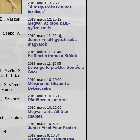
2019. május 13. 7:27
"A magyaroknak nincs
taktikája"
E., Vaszari,
2019. május 12. 15:12
Megvan az ötödik BL-
győzelem is!
, Szabó V.,
2019. május 11. 22:16
Junior Final4-győztesek a
magyarok
2019. május 11. 20:40
Felülhet a trónra a Siófok
2019. május 11. 15:05
Lehengerlő játékkal döntős a
1), Szőke 3,
Győr
si L. Edző:
2019. május 10. 19:09
Móváron is kikapott a
th 3, Vámos
Békéscsaba
i Ferenc
2019. május 10. 15:12
i, Szamosi,
Döntőben a juniorok
2019. május 10. 12:09
Megvan a BL All Star
csapata
ott, miután
2019. május 10. 6:20
Junior Final Four Pesten
 el.
2019. május 9. 18:04
Magabiztos Fradi-diadal