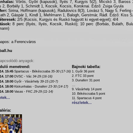
unhalas:
Vörös, Győri (kapusok), Ilyés 7, Kurgyis 5(2), Micskó 3, Baross
 2, Borbély 1, Schmidt 1, Kocsik, Kocsis, Koroknai. Edző: Zsiga Gyula
err:
Sirina, Hoffmann (kapusok), Radulovics 8(3), Lovász 5, Nagy 5, Ferling 
lath 2, Gáspár 1, Kindl 1, Mehlmann 1, Balogh, Gerstmár, Rádl. Edző: Kiss Sz
éteresek:
2/5 (Kocsis, Kurgyis és Ruskó hagyott ki egyet-egyet); 4/4
ítások:
8 perc (Ilyés, Ilyés, Kocsik, Ruskó); 10 perc (Borbás, Bulath, Bul
mann)
apos: a Ferencváros
ball.hu
apcsolódó anyagok:
rduló menetrend:
Bajnoki tabella:
14. 15:45
Spartacus - Békéscsaba
35-30 (17-16)
1. Győr 36 pont
2. FTC 33 pont
14. 17:00
DVSC - Vác
34-29 (16-16)
3. Dunaferr 31 pont
14. 18:00
Győr - Vásárhely
39-15 (20-7)
...
14. 18:00
Kiskunhalas - Dunaferr
23-30 (14-17)
9. Vásárhely 14 pont
14. 18:00
Vasas - FKC
29-29 (11-14)
10. Békéscsaba 5 pont
etek...
11. Spartacus 4 pont
részletek...
léria: