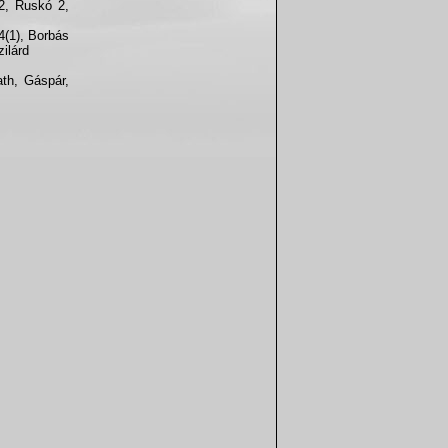
 2, Ruskó 2,
4(1), Borbás
ilárd
ath, Gáspár,