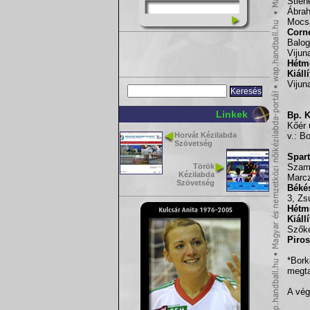
Stien
Ábra
Mocsa
Corne
Balog
Vijun
Hétm
Kiáll
Vijuna
Linkek
Bp. K
Kőér 
Horvát Kézilabda
v.: B
Szövetség
Spart
Török
Szamo
Kézilabda
Marcz
Szövetség
Béké
3, Zs
Hétm
Kiáll
Szőke
Piros
*Bork
megta
A vég