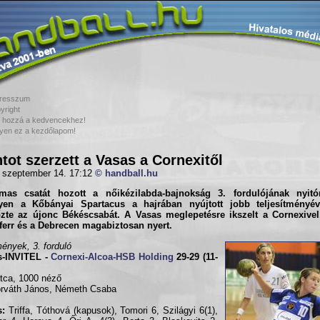
resszum
yright
 hozzá a kedvencekhez!
yen ez a kezdőlapom!
tot szerzett a Vasas a Cornexitől
 szeptember 14. 17:12
© handball.hu
lmas csatát hozott a nőikézilabda-bajnokság
3. forduló
jának nyitó
yen a Kőbányai Spartacus a hajrában nyújtott jobb teljesítményéve
őzte az újonc Békéscsabát. A Vasas meglepetésre ikszelt a Cornexivel
err és a Debrecen magabiztosan nyert.
ények, 3. forduló
s-INVITEL -
Cornexi-Alcoa-HSB Holding
29-29 (11-
tca, 1000 néző
orváth János, Németh Csaba
s:
Triffa, Tóthová (kapusok), Tomori 6, Szilágyi 6(1),