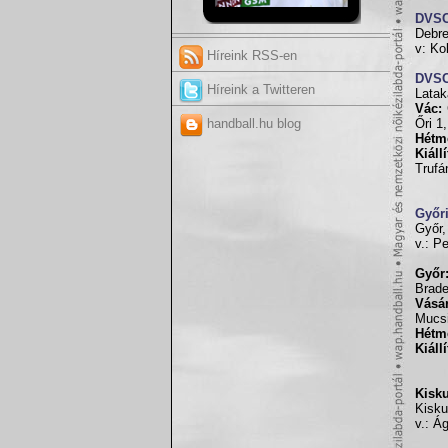
DVS
Debre
v: Ko
Híreink RSS-en
DVS
Híreink a Twitteren
Latak
Vác:
handball.hu blog
Őri 1
Hétm
Kiáll
Trufá
Győr
Győr,
v.: P
Győr
Brade
Vásár
Mucsi
Hétm
Kiáll
Kisk
Kisku
v.: Á