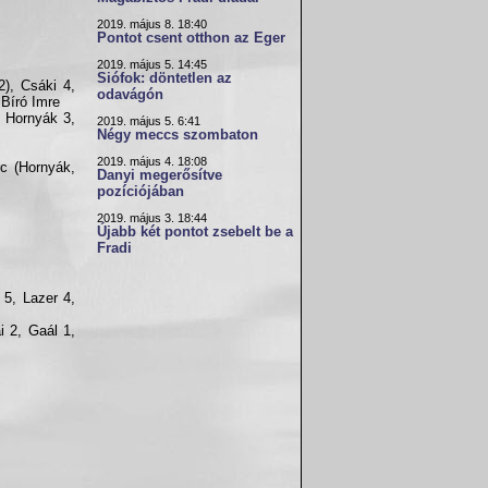
2019. május 8. 18:40
Pontot csent otthon az Eger
2019. május 5. 14:45
Siófok: döntetlen az
), Csáki 4,
odavágón
 Bíró Imre
, Hornyák 3,
2019. május 5. 6:41
Négy meccs szombaton
2019. május 4. 18:08
rc (Hornyák,
Danyi megerősítve
pozíciójában
2019. május 3. 18:44
Újabb két pontot zsebelt be a
Fradi
 5, Lazer 4,
i 2, Gaál 1,