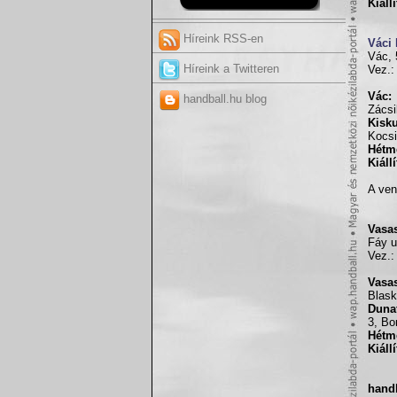
Kiáll
Híreink RSS-en
Váci
Vác, 
Híreink a Twitteren
Vez.:
Vác:
handball.hu blog
Zácsi
Kisk
Kocsi
Hétm
Kiáll
A ven
Vasa
Fáy u
Vez.:
Vasa
Blask
Dunaf
3, Bo
Hétm
Kiáll
hand