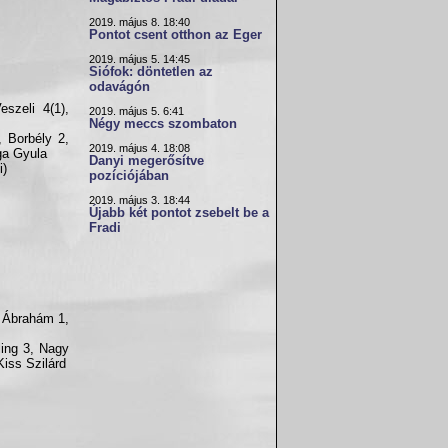
2019. május 8. 18:40
Pontot csent otthon az Eger
2019. május 5. 14:45
Siófok: döntetlen az
odavágón
szeli 4(1),
2019. május 5. 6:41
Négy meccs szombaton
, Borbély 2,
2019. május 4. 18:08
ga Gyula
Danyi megerősítve
i)
pozíciójában
2019. május 3. 18:44
Újabb két pontot zsebelt be a
Fradi
, Ábrahám 1,
ling 3, Nagy
iss Szilárd