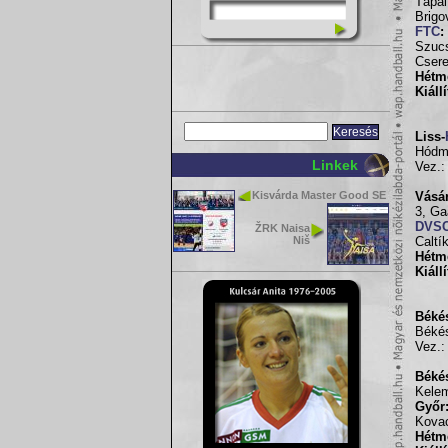
Tápai
Brigo
FTC
:
Szuc
Csere
Hétm
Kiáll
Liss-
Hódme
Linkek
Vez.:
Kisvárda Master Good SE
Vásár
3, Ga
DVS
ŽRK Naisa
Niš
Caltí
Hétm
Kiáll
Béké
Béké
Vez.: 
Béké
Kelem
Győr
Kovac
Hétm