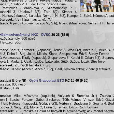
 6(3), Kenyeres 3. Csere: Fekete (kapus), Pádár 1,
vácz 3, Szabó V. 1, Lőw. Edző: Szabó Edina
Pastrovics - Mravíková 2, Szamoránsky P. 1,
sánszki 3, Uhraková 3(3), Tóth 8(2), Kirsner 4.
: Harisová (kapus), Laluska, Németh H. 5(2), Kamper 2. Edző: Németh Andr
éteresek:
4/5 (Tápai hagyta ki); 7/7
ítások:
6 perc (Korgyuk, Szabó V., Siti); 6 perc (Mravíková, Németh H., Haris
Hódmezővásárhelyi NKC
-
DVSC
30-26 (15-9)
zővásárhely, 500 néző
 Herczeg, Südi
hely:
Bartus, Körmöczi (kapusok), Jenőfi 8, Wolf 6(2), Ancsin 5, Mucsi 4, 
ál 3, Dobó 1, Bloj, Jókai, Miklós, Sipos, Sztupakova. Edző: Buday Ferenc
C
:
Vorozscova, Király (kapusok), Stuparicova 8, Kereki 6, Orbán 5(3), Soprony
ková 1, Madai 1, Csáki, Erdős, Latakaité, Sütő, Szűcs. Edző: Bíró Imre
éteresek:
2/3 (Wolf hagyta ki); 3/3
ítások:
10 perc (Ancsin, Ancsin, Bloj, Gaál, Nyikolajenko); 2 perc (Latakaité)
scsabai Előre NK -
Győri Graboplast ETO
KC 15-40 (9-20)
scsaba, 800 néző
Kisfalvi, Péli
scsaba:
Mike, Mészáros (kapusok), Valyuch 6, Brecska 4(1), Zsuzsa 
en 1, Buzási, Forczek, Gábor, Szekeres, Tóth, Vámos, Vincze. Edző: Gáva
:
Herr, Petróczi (kapusok), Görbicz 8(3), Vérten 7, Bradeanu 6, Gogirla 4, Bódi
icová 3, Nagy 3(1), Mörtel 2, Lazer 1, Temes. Edző: Róth Kálmán
éteresek:
3/5 (Brecska és Zsuzsa hagyott ki egyet-egyet); 4/5 (Mörtel hagyta 