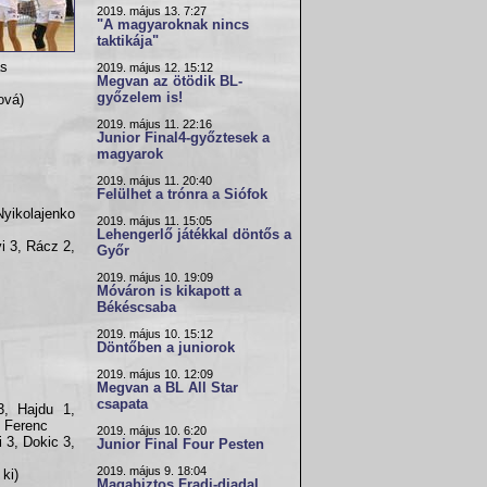
2019. május 13. 7:27
"A magyaroknak nincs
taktikája"
ás
2019. május 12. 15:12
Megvan az ötödik BL-
győzelem is!
ová)
2019. május 11. 22:16
Junior Final4-győztesek a
magyarok
2019. május 11. 20:40
Felülhet a trónra a Siófok
Nyikolajenko
2019. május 11. 15:05
Lehengerlő játékkal döntős a
i 3, Rácz 2,
Győr
2019. május 10. 19:09
Móváron is kikapott a
Békéscsaba
2019. május 10. 15:12
Döntőben a juniorok
2019. május 10. 12:09
Megvan a BL All Star
csapata
3, Hajdu 1,
i Ferenc
2019. május 10. 6:20
 3, Dokic 3,
Junior Final Four Pesten
2019. május 9. 18:04
ki)
Magabiztos Fradi-diadal