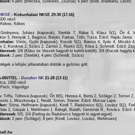
ítások:
6 perc (Brecska, Szekeres, Zsuzsa); 6 perc (Bódi, Bradeanu, Lazer)
 NKSE
- Kiskunhalasi NKSE 29-30 (17-16)
500 néző
 Kékes, Kékes
Gridnyeva, Juhász (kapusok), Sterbik 7, Rábai 5, Klász 5(1), Őri 4, Ve
kov 3, Hornyák 1, Bagócsi, Barján, Farkas, Tóth, Turza. Edző: Hajdu János
unhalas:
Vörös, Győri (kapusok), Kocsik 5(1), Baross 4, Ilyés 4, Micskó 4
s 2, Koroknai 2, Szűcs 2, Zámbó 2, Ruskó 2(2), Kósa 1, Schmidt. Edző: Zsi
éteresek:
2/6 (Klász és Veszeli hagyott ki kettőt-kettőt); 3/4 (Kocsik hagyta k
ítások:
2 perc (Sterbik); 4 perc (Schmidt, Szűcs)
dégek a lefújás pillanatában dobták a győztes gólt.
s-INVITEL -
Dunaferr NK
21-28 (13-11)
tca, 1000 néző
 Pech, Vágvölgyi
s:
Triffa, Tóthová (kapusok), Őri 8(5), Horova 4, Berta 2, Szilágyi 2, Tomori 2
ovits 1, Moszkovaja 1, Reubl, Simon, Stiener. Edző: Mocsai Lajos
err:
Sirina, Hoffmann (kapusok), Kindl 7, Radulovics 6(1), Lovász 5(1), Fer
rbás 2, Gáspár 1, Mehlmann 1, Balogh, Bulath, Gerstmár R., Kovács. Edző: K
éteresek:
5/5; 2/4 (Ferling és Radulovics hagyott ki egyet-egyet)
ítások:
2 perc (Szilágyi); 8 perc (Kindl, Lovász, Lovász, Mehlmann)
ball.hu