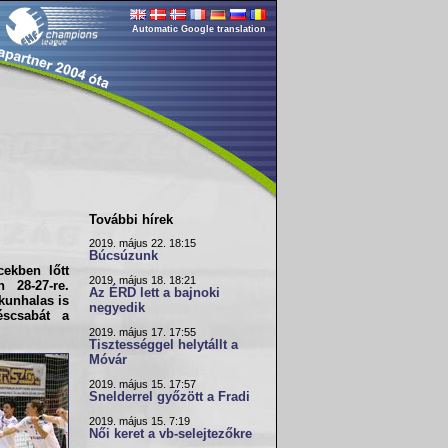
Automatic Google translation
További hírek
2019. május 22. 18:15
Búcsúzunk
ekben lőtt
2019. május 18. 18:21
 28-27-re.
Az ÉRD lett a bajnoki
kunhalas
is
negyedik
éscsabát
a
2019. május 17. 17:55
Tisztességgel helytállt a
Móvár
2019. május 15. 17:57
Snelderrel győzött a Fradi
2019. május 15. 7:19
Női keret a vb-selejtezőkre