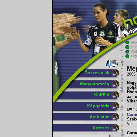
Imp
Cop
Add
Leg
Meg
Összes cikk
2005.
Nagy
Magyarország
gólj
Hódm
Külföld
az u
Viha
Képgaléria
NBI, 
Corn
Archívum
Széke
Vez.:
Keresés
Corne