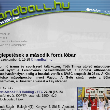
resszum
yright
 hozzá a kedvencekhez!
yen ez a kezdőlapom!
lepetések a második fordulóban
 szeptember 9. 19:28
© handball.hu
on jó iramú és sportszerű találkozón, Tóth Tímea utolsó másodperc
ával nyert a
Ferencváros
Székesfehérvárott, a
Cornexi
otthonában
ezővásárhely
en pedig a hazaiak verték a
DVSC
csapatát 30-26-ra. A
Kis
tolsó másodpercben nyert
Vác
ott. A
Győr
simán verte a
Bék
rsarokban, a
Dunaferr
a
Vasas
t a Fáy utcában.
2. forduló
exi-Alcoa-HSB Holding
-
FTC
27-28 (15-15)
sfehérvár, KÖFÉM-csarnok, 1500 néző
 Dobrovits, Tájok
xi:
Sugár - Balogh 4(1), Korgyuk 4, Siti 5, Vijunaité,