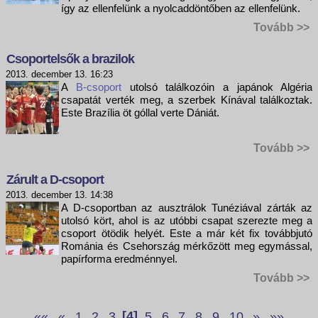
így az ellenfelünk a nyolcaddöntőben az ellenfelünk.
Tovább >>
Csoportelsők a brazilok
2013. december 13. 16:23
A
B-csoport
utolsó találkozóin a japánok Algéria
csapatát verték meg, a szerbek Kínával találkoztak.
Este Brazília öt góllal verte Dániát.
Tovább >>
Zárult a D-csoport
2013. december 13. 14:38
A D-csoportban az ausztrálok Tunéziával zárták az
utolsó kört, ahol is az utóbbi csapat szerezte meg a
csoport ötödik helyét. Este a már két fix továbbjutó
Románia és Csehország mérkőzött meg egymással,
papírforma eredménnyel.
Tovább >>
««
«
1
2
3
[4]
5
6
7
8
9
10
»
»»