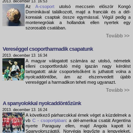
2013. december 13. 16:53
Az
A-csoport
utolsó meccsein először Kongó
Dominikával találkozott, majd a franciák és a dél-
koreaiak csaptak össze egymással. Végül pedig a
montenegróiak a hollandok ellen nyertek egy
szorosabb csatában.
Tovább >>
Vereséggel csoportharmadik csapatunk
2013. december 13. 16:34
A magyar válogatott számára az utolsó, németek
elleni csoportforduló még igazán nagy kérdést
tartogatott: akár csoportelsőként is juthatott volna a
nyolcaddöntőbe, ám az elszenvedett újabb
vereséggel a harmadikon teheti meg ugyanazt.
Tovább >>
A spanyolokkal nyolcaddöntőzünk
2013. december 13. 16:24
A következő párharcokkal érnek véget a küzdelmek a
vb
C - csoportjában
: a dél-amerikai csatát Argentína
nyerte Paraguay ellen, majd Angola kapott ki
Spanyolországtól. Norvégia legyőzte a lengyeleket,