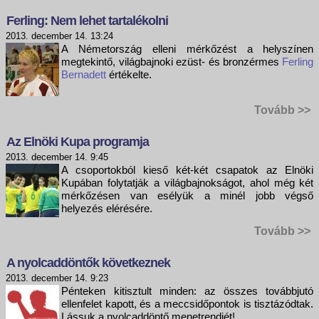
Ferling: Nem lehet tartalékolni
2013. december 14. 13:24
A Németország elleni mérkőzést a helyszínen
megtekintő, világbajnoki ezüst- és bronzérmes
Ferling
Bernadett
értékelte.
Tovább >>
Az Elnöki Kupa programja
2013. december 14. 9:45
A csoportokból kieső két-két csapatok az Elnöki
Kupában folytatják a világbajnokságot, ahol még két
mérkőzésen van esélyük a minél jobb végső
helyezés elérésére.
Tovább >>
A nyolcaddöntők következnek
2013. december 14. 9:23
Pénteken kitisztult minden: az összes továbbjutó
ellenfelet kapott, és a meccsidőpontok is tisztázódtak.
Lássuk a nyolcaddöntő menetrendjét!