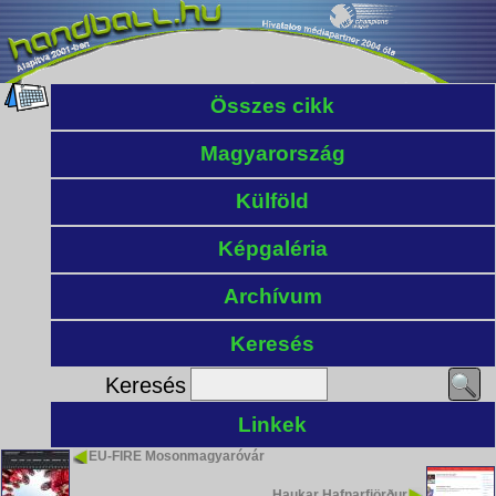
Összes cikk
Magyarország
Külföld
Képgaléria
Archívum
Keresés
Keresés
Linkek
EU-FIRE Mosonmagyaróvár
Haukar Hafnarfjörður