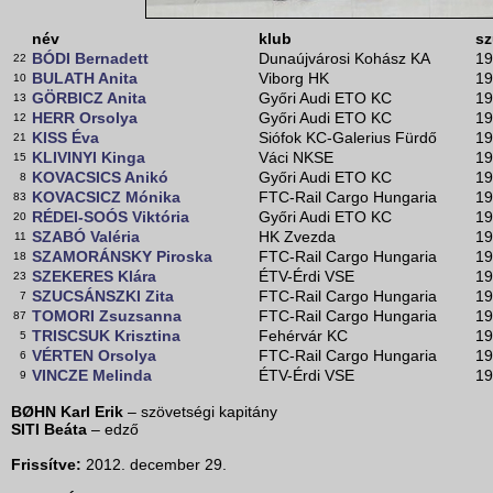
név
klub
sz
BÓDI Bernadett
Dunaújvárosi Kohász KA
19
22
BULATH Anita
Viborg HK
19
10
GÖRBICZ Anita
Győri Audi ETO KC
19
13
HERR Orsolya
Győri Audi ETO KC
19
12
KISS Éva
Siófok KC-Galerius Fürdő
19
21
KLIVINYI Kinga
Váci NKSE
19
15
KOVACSICS Anikó
Győri Audi ETO KC
19
8
KOVACSICZ Mónika
FTC-Rail Cargo Hungaria
19
83
RÉDEI-SOÓS Viktória
Győri Audi ETO KC
19
20
SZABÓ Valéria
HK Zvezda
19
11
SZAMORÁNSKY Piroska
FTC-Rail Cargo Hungaria
19
18
SZEKERES Klára
ÉTV-Érdi VSE
19
23
SZUCSÁNSZKI Zita
FTC-Rail Cargo Hungaria
19
7
TOMORI Zsuzsanna
FTC-Rail Cargo Hungaria
19
87
TRISCSUK Krisztina
Fehérvár KC
19
5
VÉRTEN Orsolya
FTC-Rail Cargo Hungaria
19
6
VINCZE Melinda
ÉTV-Érdi VSE
19
9
BØHN Karl Erik
– szövetségi kapitány
SITI Beáta
– edző
Frissítve:
2012. december 29.