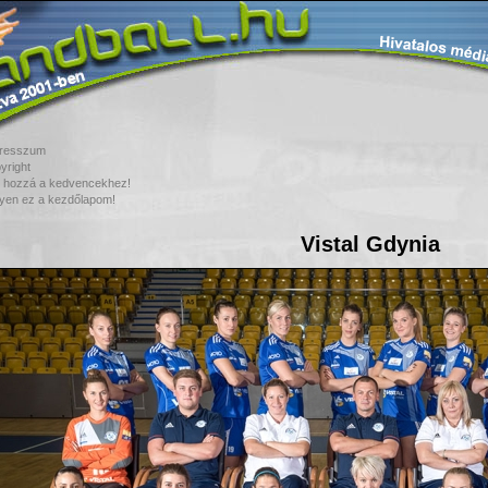
resszum
yright
 hozzá a kedvencekhez!
yen ez a kezdőlapom!
Vistal Gdynia