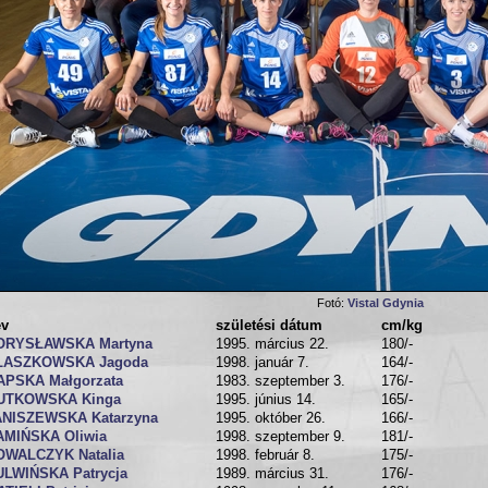
Fotó:
Vistal Gdynia
év
születési dátum
cm/kg
ORYSŁAWSKA Martyna
1995. március 22.
180/-
ŁASZKOWSKA Jagoda
1998. január 7.
164/-
APSKA Małgorzata
1983. szeptember 3.
176/-
UTKOWSKA Kinga
1995. június 14.
165/-
ANISZEWSKA Katarzyna
1995. október 26.
166/-
AMIŃSKA Oliwia
1998. szeptember 9.
181/-
OWALCZYK Natalia
1998. február 8.
175/-
ULWIŃSKA Patrycja
1989. március 31.
176/-