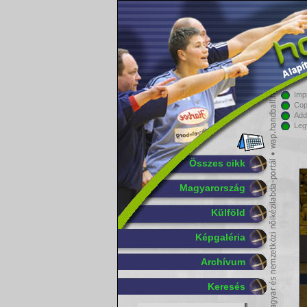
Imp
Cop
Add
Leg
Összes cikk
Magyarország
Külföld
Képgaléria
Archívum
Keresés