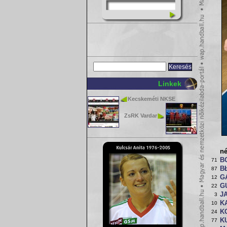
Linkek
Kecskeméti NKSE
ZsRK Vardar
n
B
71
B
87
G
12
G
22
J
3
K
10
K
24
K
77