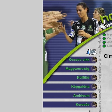
Imp
Cop
Add
Leg
Cím
Összes cikk
Magyarország
Külföld
Képgaléria
Archívum
Keresés