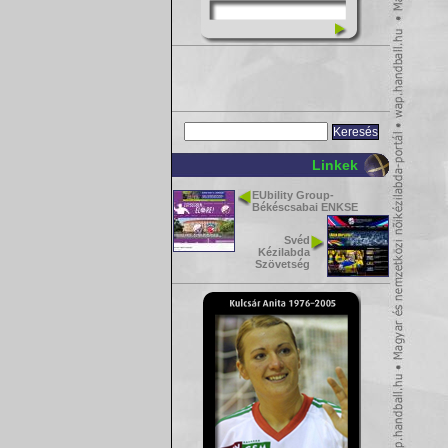
Linkek
EUbility Group-
Békéscsabai ENKSE
Svéd
Kézilabda
Szövetség