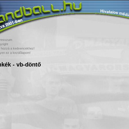
resszum
yright
 hozzá a kedvencekhez!
yen ez a kezdőlapom!
kék - vb-döntő