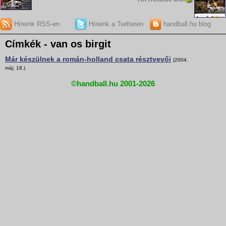
Híreink RSS-en
Híreink a Twitteren
handball.hu blog
Címkék - van os birgit
Már készülnek a román-holland csata résztvevői
(2004.
máj. 18.)
©handball.hu 2001-2026