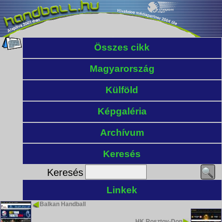
Összes cikk
Magyarország
Külföld
Képgaléria
Archívum
Keresés
Keresés
Linkek
Balkan Handball
HK Rosztov-Don