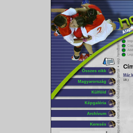
Imp
Cop
Add
Leg
Cím
Összes cikk
Már k
18.)
Magyarország
Külföld
Képgaléria
Archívum
Keresés