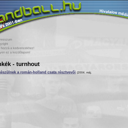
resszum
yright
 hozzá a kedvencekhez!
yen ez a kezdőlapom!
kék - turnhout
észülnek a román-holland csata résztvevői
(2004. máj.