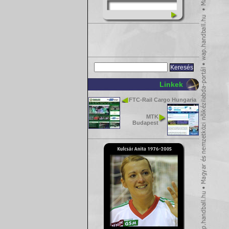
Linkek
FTC-Rail Cargo Hungaria
MTK
Budapest