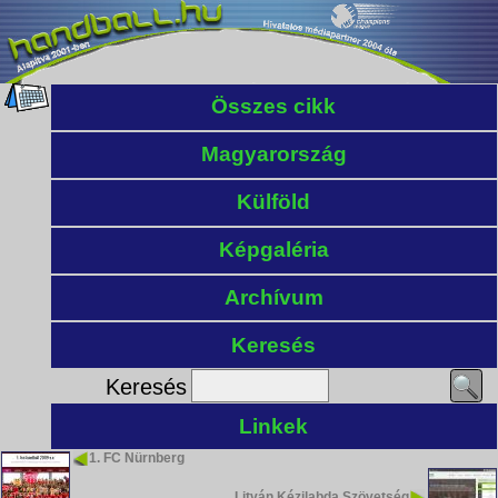
Összes cikk
Magyarország
Külföld
Képgaléria
Archívum
Keresés
Keresés
Linkek
1. FC Nürnberg
Litván Kézilabda Szövetség