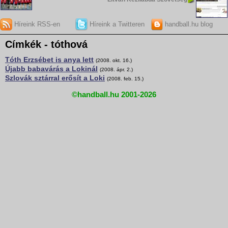
Híreink RSS-en
Híreink a Twitteren
handball.hu blog
Címkék - tóthová
Tóth Erzsébet is anya lett
(2008. okt. 16.)
Újabb babavárás a Lokinál
(2008. ápr. 2.)
Szlovák sztárral erősít a Loki
(2008. feb. 15.)
©handball.hu 2001-2026