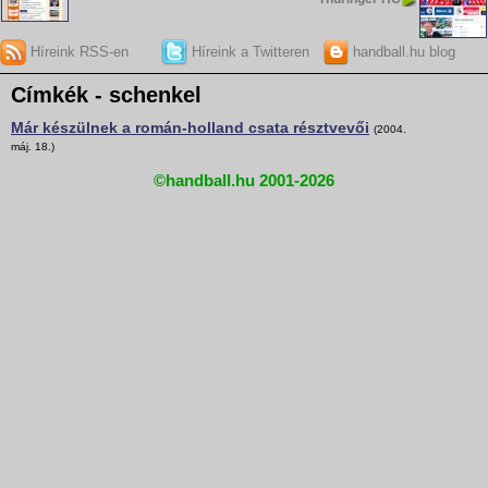
Híreink RSS-en
Híreink a Twitteren
handball.hu blog
Címkék - schenkel
Már készülnek a román-holland csata résztvevői
(2004.
máj. 18.)
©handball.hu 2001-2026