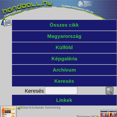
Összes cikk
Magyarország
Külföld
Képgaléria
Archívum
Keresés
Keresés
Linkek
Kínai Kézilabda Szövetség
Thüringer HC