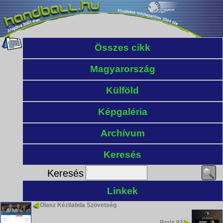
Összes cikk
Magyarország
Külföld
Képgaléria
Archívum
Keresés
Keresés
Linkek
Olasz Kézilabda Szövetség
Paris 92