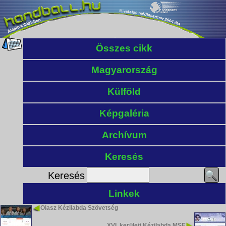
Összes cikk
Magyarország
Külföld
Képgaléria
Archívum
Keresés
Keresés
Linkek
Olasz Kézilabda Szövetség
XVI. kerületi Kézilabda MSE