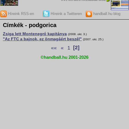
Híreink RSS-en
Híreink a Twitteren
handball.hu blog
Címkék - podgorica
Zsiga lett Montenegró kapitánya
(2008. okt. 3.)
"Az FTC a bajnok, ez önmagáért beszél"
(2007. okt. 25.)
««
«
1
[2]
©handball.hu 2001-2026