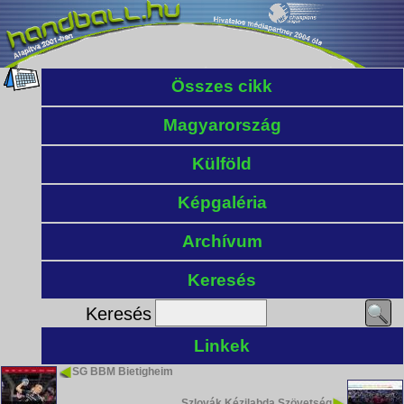
Összes cikk
Magyarország
Külföld
Képgaléria
Archívum
Keresés
Keresés
Linkek
SG BBM Bietigheim
Szlovák Kézilabda Szövetség