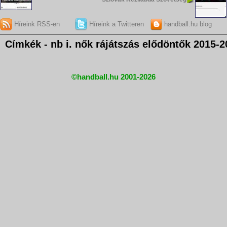
Híreink RSS-en
Híreink a Twitteren
handball.hu blog
Címkék - nb i. nők rájátszás elődöntők 2015-2
©handball.hu 2001-2026