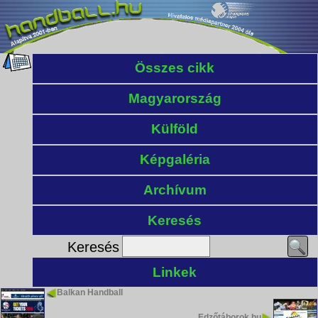
Összes cikk
Magyarország
Külföld
Képgaléria
Archívum
Keresés
Keresés
Linkek
Balkan Handball
Edzőtáborok.hu