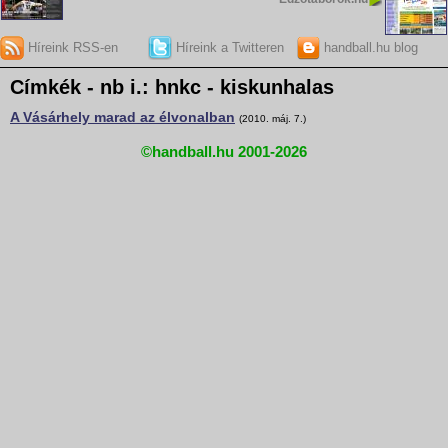
Híreink RSS-en
Híreink a Twitteren
handball.hu blog
Címkék - nb i.: hnkc - kiskunhalas
A Vásárhely marad az élvonalban
(2010. máj. 7.)
©handball.hu 2001-2026