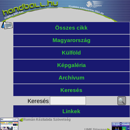
Összes cikk
Magyarország
Külföld
Képgaléria
Archívum
Keresés
Keresés
Linkek
Román Kézilabda Szövetség
UMF Stjarnan