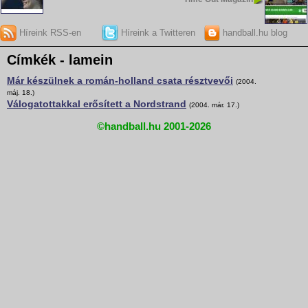
Híreink RSS-en
Híreink a Twitteren
handball.hu blog
Címkék - lamein
Már készülnek a román-holland csata résztvevői
(2004.
máj. 18.)
Válogatottakkal erősített a Nordstrand
(2004. már. 17.)
©handball.hu 2001-2026