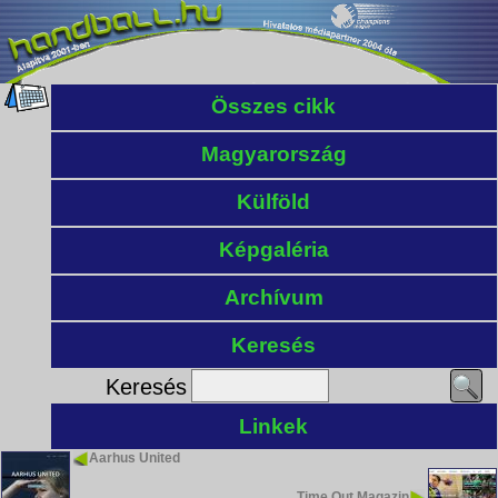
Összes cikk
Magyarország
Külföld
Képgaléria
Archívum
Keresés
Keresés
Linkek
Aarhus United
Time Out Magazin