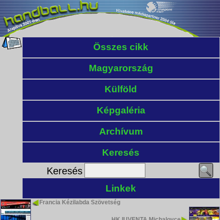
Összes cikk
Magyarország
Külföld
Képgaléria
Archívum
Keresés
Keresés
Linkek
Francia Kézilabda Szövetség
HK IUVENTA Michalovce