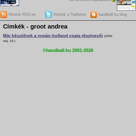
Híreink RSS-en
Híreink a Twitteren
handball.hu blog
Címkék - groot andrea
Már készülnek a román-holland csata résztvevői
(2004.
máj. 18.)
©handball.hu 2001-2026