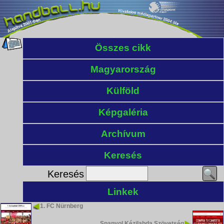
Összes cikk
Magyarország
Külföld
Képgaléria
Archívum
Keresés
Keresés
Linkek
1. FC Nürnberg
Spanyol Kézilabda Szövetség