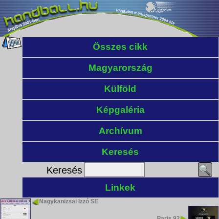
Összes cikk
Magyarország
Külföld
Képgaléria
Archívum
Keresés
Keresés
Linkek
Nagykanizsai Izzó SE
Paris 92