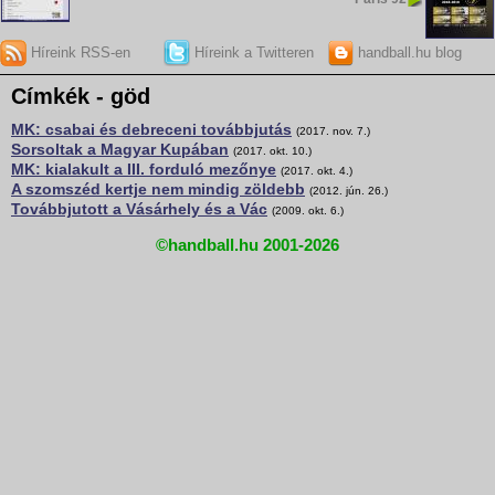
Híreink RSS-en
Híreink a Twitteren
handball.hu blog
Címkék - göd
MK: csabai és debreceni továbbjutás
(2017. nov. 7.)
Sorsoltak a Magyar Kupában
(2017. okt. 10.)
MK: kialakult a III. forduló mezőnye
(2017. okt. 4.)
A szomszéd kertje nem mindig zöldebb
(2012. jún. 26.)
Továbbjutott a Vásárhely és a Vác
(2009. okt. 6.)
©handball.hu 2001-2026