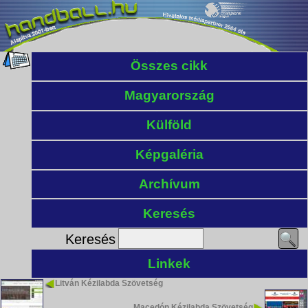
Összes cikk
Magyarország
Külföld
Képgaléria
Archívum
Keresés
Keresés
Linkek
Litván Kézilabda Szövetség
Macedón Kézilabda Szövetség