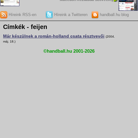
Híreink RSS-en
Híreink a Twitteren
handball.hu blog
Címkék - feijen
Már készülnek a román-holland csata résztvevői
(2004.
máj. 18.)
©handball.hu 2001-2026