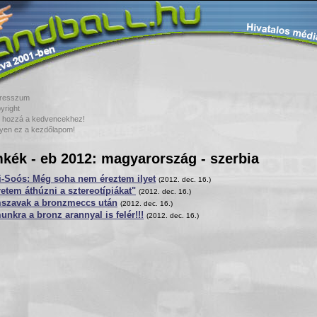
resszum
yright
 hozzá a kedvencekhez!
yen ez a kezdőlapom!
kék - eb 2012: magyarország - szerbia
i-Soós: Még soha nem éreztem ilyet
(2012. dec. 16.)
etem áthúzni a sztereotípiákat"
(2012. dec. 16.)
szavak a bronzmeccs után
(2012. dec. 16.)
nkra a bronz arannyal is felér!!!
(2012. dec. 16.)