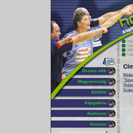
Imp
Cop
Add
Leg
Cím
Összes cikk
Réde
"Szer
Magyarország
Öröm
Számu
Külföld
Képgaléria
Archívum
Keresés