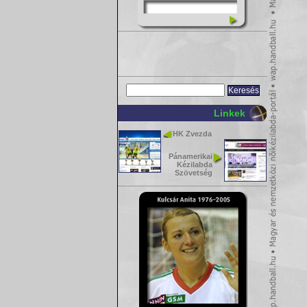
Linkek
HK Zvezda
Pánamerikai
Kézilabda
Szövetség