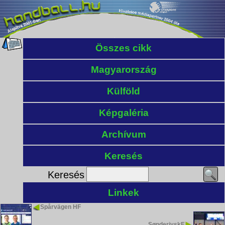
Összes cikk
Magyarország
Külföld
Képgaléria
Archívum
Keresés
Keresés
Linkek
Spårvägen HF
SønderjyskE