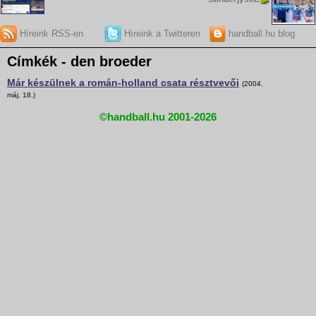
Híreink RSS-en
Híreink a Twitteren
handball.hu blog
Címkék - den broeder
Már készülnek a román-holland csata résztvevői
(2004.
máj. 18.)
©handball.hu 2001-2026