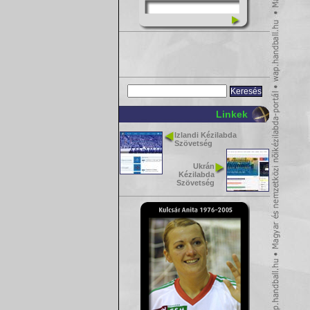
Linkek
Izlandi Kézilabda
Szövetség
Ukrán
Kézilabda
Szövetség