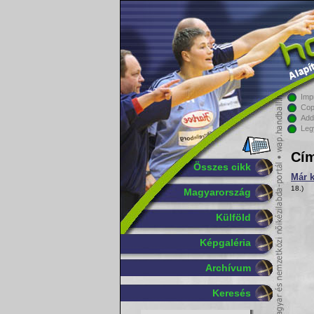
Imp
Cop
Add
Leg
Cím
Összes cikk
Már k
18.)
Magyarország
Külföld
Képgaléria
Archívum
Keresés