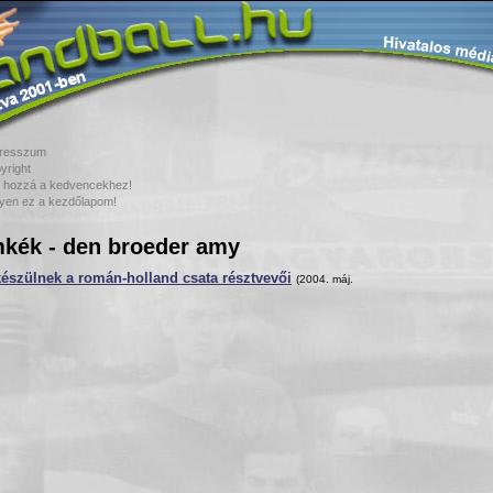
resszum
yright
 hozzá a kedvencekhez!
yen ez a kezdőlapom!
kék - den broeder amy
észülnek a román-holland csata résztvevői
(2004. máj.