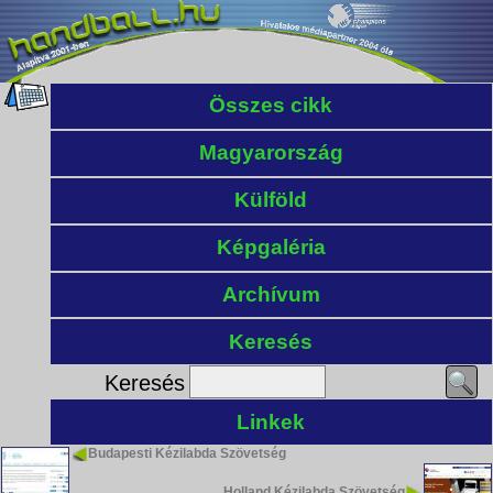
Összes cikk
Magyarország
Külföld
Képgaléria
Archívum
Keresés
Keresés
Linkek
Budapesti Kézilabda Szövetség
Holland Kézilabda Szövetség