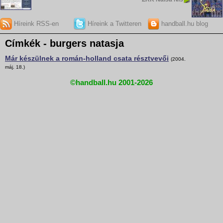
Híreink RSS-en
Híreink a Twitteren
handball.hu blog
Címkék - burgers natasja
Már készülnek a román-holland csata résztvevői
(2004.
máj. 18.)
©handball.hu 2001-2026