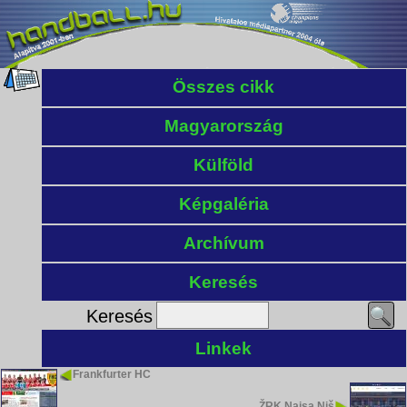
Összes cikk
Magyarország
Külföld
Képgaléria
Archívum
Keresés
Keresés
Linkek
Frankfurter HC
ŽRK Naisa Niš