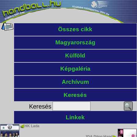
Összes cikk
Magyarország
Külföld
Képgaléria
Archívum
Keresés
Keresés
Linkek
HK Lada
JDA Dijon Hand