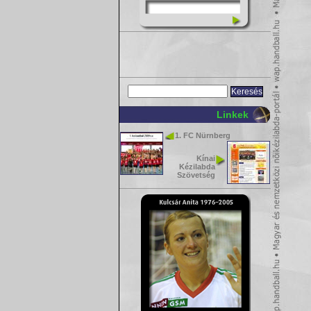
Linkek
1. FC Nürnberg
Kínai
Kézilabda
Szövetség