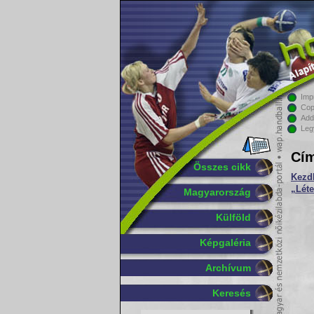
Imp
Cop
Add
Leg
Cím
Összes cikk
Kezd
„Léte
Magyarország
Külföld
Képgaléria
Archívum
Keresés