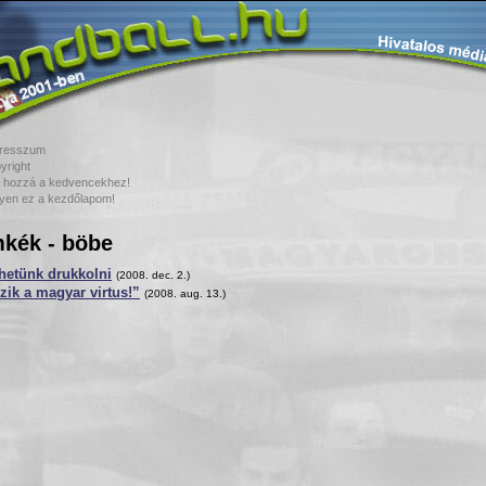
resszum
yright
 hozzá a kedvencekhez!
yen ez a kezdőlapom!
kék - böbe
hetünk drukkolni
(2008. dec. 2.)
zik a magyar virtus!”
(2008. aug. 13.)