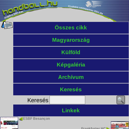
Összes cikk
Magyarország
Külföld
Képgaléria
Archívum
Keresés
Keresés
Linkek
ESBF Besançon
Frankfurter HC