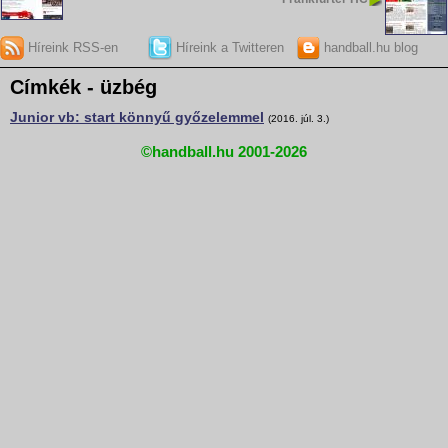
Híreink RSS-en
Híreink a Twitteren
handball.hu blog
Címkék - üzbég
Junior vb: start könnyű győzelemmel
(2016. júl. 3.)
©handball.hu 2001-2026