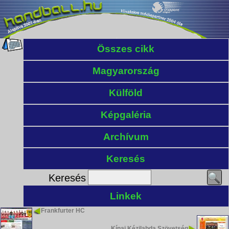
Összes cikk
Magyarország
Külföld
Képgaléria
Archívum
Keresés
Keresés
Linkek
Frankfurter HC
Kínai Kézilabda Szövetség