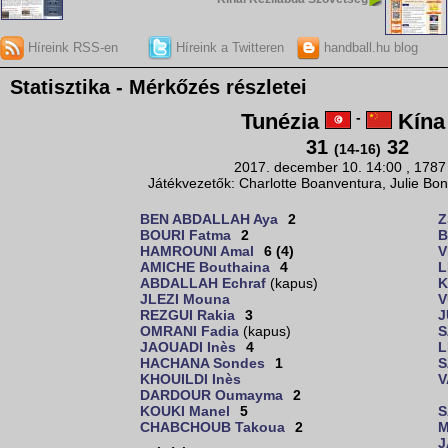
Híreink RSS-en
Híreink a Twitteren
handball.hu blog
Statisztika - Mérkőzés részletei
Tunézia
-
Kína
31
32
(14-16)
2017. december 10. 14:00 , 1787
Játékvezetők: Charlotte Boanventura, Julie Bon
BEN ABDALLAH Aya
2
Z
BOURI Fatma
2
B
HAMROUNI Amal
6 (4)
V
AMICHE Bouthaina
4
L
ABDALLAH Echraf
(kapus)
K
JLEZI Mouna
V
REZGUI Rakia
3
J
OMRANI Fadia
(kapus)
S
JAOUADI Inès
4
L
HACHANA Sondes
1
S
KHOUILDI Inès
V
DARDOUR Oumayma
2
KOUKI Manel
5
S
CHABCHOUB Takoua
2
M
J