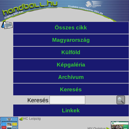
Összes cikk
Magyarország
Külföld
Képgaléria
Archívum
Keresés
Keresés
Linkek
HC Leipzig
HV Quintus