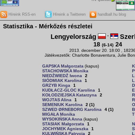
Híreink RSS-en
Híreink a Twitteren
handball.hu blog
Statisztika - Mérkőzés részletei
Lengyelország
-
Szer
18
24
(6-14)
2013. december 20. 18:00 , 1823
Játékvezetők: Charlotte Bonaventura, Julie Bon
GAPSKA Małgorzata
(kapus)
K
STACHOWSKA Monika
P
NIEDŹWIEDŹ Iwona
2
L
SIÓDMIAK Karolina
1
L
GRZYB Kinga
1
D
KUDŁACZ-GLOC Karolina
1
E
KOŁODZIEJSKA Katarzyna
2
R
WOJTAS Alina
1
R
SEMENIUK Karolina
2 (1)
O
SZWED ØRNEBORG Karolina
4 (1)
B
MIGAŁA Monika
T
WYSOKIŃSKA Anna
(kapus)
STASIAK Małgorzata
1
N
JOCHYMEK Agnieszka
1
S
KULWIŃSKA Patrycja
2
L