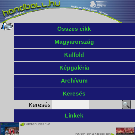
Összes cikk
Magyarország
Külföld
Képgaléria
Archívum
Keresés
Keresés
Linkek
Buxtehuder SV
DVSC SCHAEFFLER