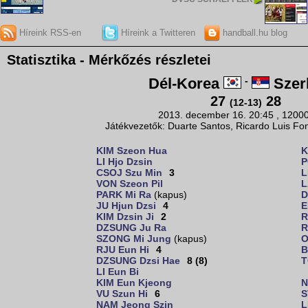
Híreink RSS-en
Híreink a Twitteren
handball.hu blog
Statisztika - Mérkőzés részletei
Dél-Korea
-
Szer
27
28
(12-13)
2013. december 16. 20:45 , 1200
Játékvezetők: Duarte Santos, Ricardo Luis Fo
KIM Szeon Hua
K
LI Hjo Dzsin
P
CSOJ Szu Min
3
L
VON Szeon Pil
L
PARK Mi Ra
(kapus)
D
JU Hjun Dzsi
4
E
KIM Dzsin Ji
2
R
DZSUNG Ju Ra
R
SZONG Mi Jung
(kapus)
O
RJU Eun Hi
4
B
DZSUNG Dzsi Hae
8 (8)
T
LI Eun Bi
KIM Eun Kjeong
N
VU Szun Hi
6
S
NAM Jeong Szin
L