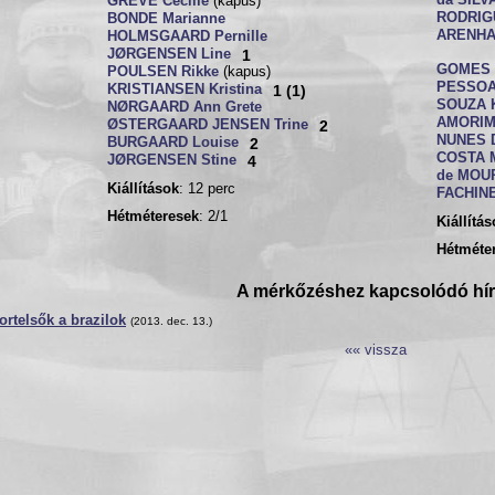
da SILV
GREVE Cecilie
(kapus)
RODRIG
BONDE Marianne
ARENHA
HOLMSGAARD Pernille
JØRGENSEN Line
1
GOMES 
POULSEN Rikke
(kapus)
PESSOA
KRISTIANSEN Kristina
1 (1)
SOUZA K
NØRGAARD Ann Grete
AMORIM
ØSTERGAARD JENSEN Trine
2
NUNES 
BURGAARD Louise
2
COSTA M
JØRGENSEN Stine
4
de MOU
Kiállítások
: 12 perc
FACHINE
Hétméteresek
: 2/1
Kiállítá
Hétméte
A mérkőzéshez kapcsolódó hí
rtelsők a brazilok
(2013. dec. 13.)
«« vissza