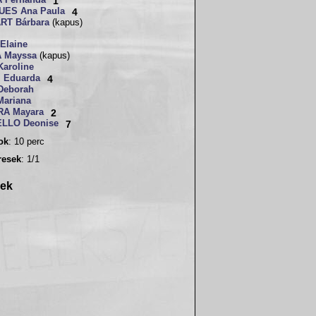
A Fernanda
1
UES Ana Paula
4
RT Bárbara
(kapus)
Elaine
 Mayssa
(kapus)
aroline
 Eduarda
4
Deborah
ariana
RA Mayara
2
LLO Deonise
7
sok
: 10 perc
resek
: 1/1
rek