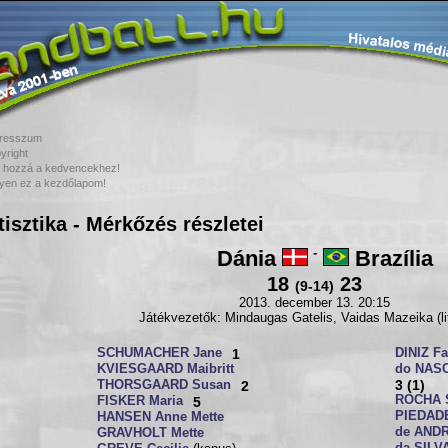
resszum
yright
 hozzá a kedvencekhez!
yen ez a kezdőlapom!
tisztika - Mérkőzés részletei
Dánia
-
Brazília
18
23
(9-14)
2013. december 13. 20:15
Játékvezetők: Mindaugas Gatelis, Vaidas Mazeika (li
SCHUMACHER Jane
1
DINIZ F
KVIESGAARD Maibritt
do NASC
3 (1)
THORSGAARD Susan
2
ROCHA 
FISKER Maria
5
PIEDADE
HANSEN Anne Mette
de AND
GRAVHOLT Mette