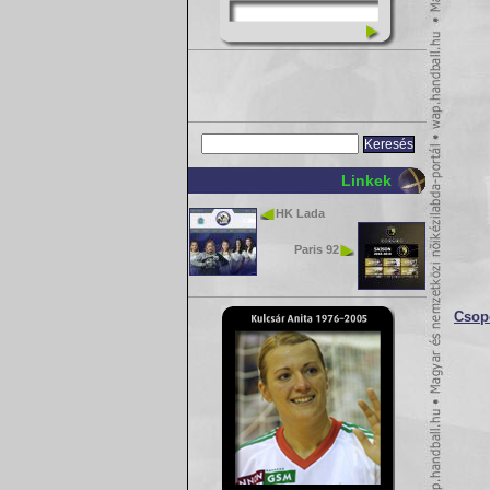
Linkek
HK Lada
Paris 92
Csopo