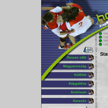
Imp
Cop
Add
Leg
Sta
Összes cikk
Magyarország
Külföld
Képgaléria
Archívum
Keresés