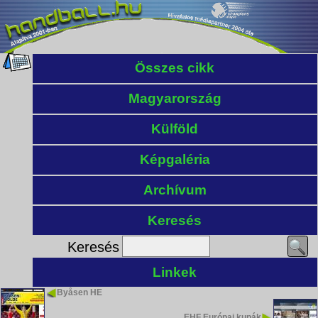
Összes cikk
Magyarország
Külföld
Képgaléria
Archívum
Keresés
Keresés
Linkek
Byåsen HE
EHF Európai kupák