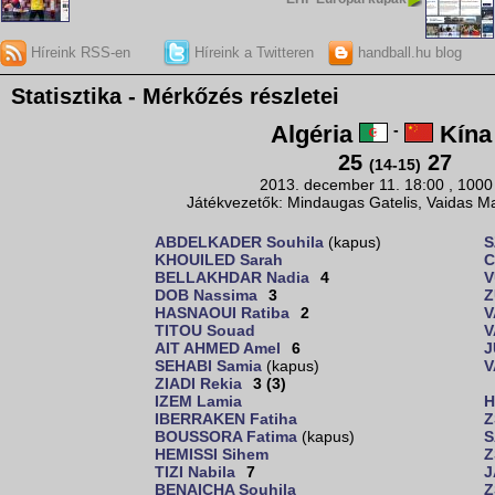
Híreink RSS-en
Híreink a Twitteren
handball.hu blog
Statisztika - Mérkőzés részletei
Algéria
-
Kína
25
27
(14-15)
2013. december 11. 18:00 , 1000
Játékvezetők: Mindaugas Gatelis, Vaidas Ma
ABDELKADER Souhila
(kapus)
S
KHOUILED Sarah
C
BELLAKHDAR Nadia
4
V
DOB Nassima
3
Z
HASNAOUI Ratiba
2
V
TITOU Souad
V
AIT AHMED Amel
6
J
SEHABI Samia
(kapus)
V
ZIADI Rekia
3 (3)
IZEM Lamia
H
IBERRAKEN Fatiha
Z
BOUSSORA Fatima
(kapus)
S
HEMISSI Sihem
Z
TIZI Nabila
7
J
BENAICHA Souhila
Z