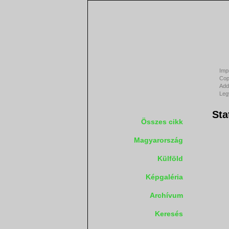
Imp
Cop
Add
Leg
Sta
Összes cikk
Magyarország
Külföld
Képgaléria
Archívum
Keresés