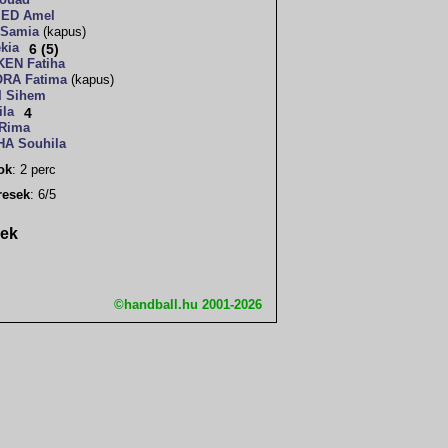
ouad
MED Amel
 Samia
(kapus)
kia
6 (5)
EN Fatiha
RA Fatima
(kapus)
I Sihem
ila
4
Rima
A Souhila
sok
: 2 perc
resek
: 6/5
rek
©handball.hu 2001-2026