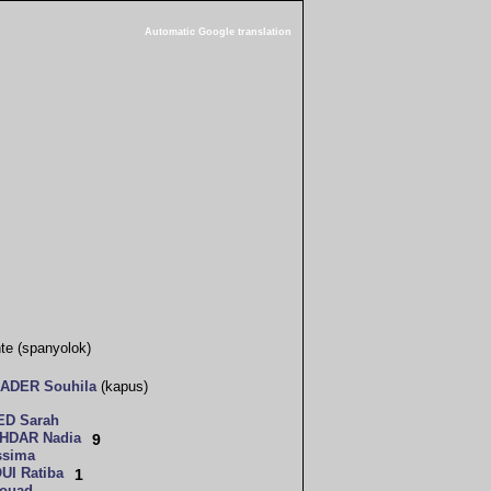
Automatic Google translation
te (spanyolok)
ADER Souhila
(kapus)
ED Sarah
HDAR Nadia
9
ssima
I Ratiba
1