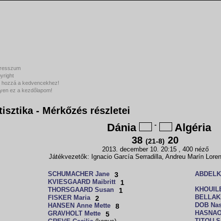
resszum
yright
 hozzá a kedvencekhez!
yen ez a kezdőlapom!
tisztika - Mérkőzés részletei
Dánia
-
Algéria
38
20
(21-8)
2013. december 10. 20:15 , 400 néző
Játékvezetők: Ignacio García Serradilla, Andreu Marín Loren
SCHUMACHER Jane
3
ABDELK
KVIESGAARD Maibritt
1
KHOUIL
THORSGAARD Susan
1
BELLAK
FISKER Maria
2
DOB Na
HANSEN Anne Mette
8
HASNAOU
GRAVHOLT Mette
5