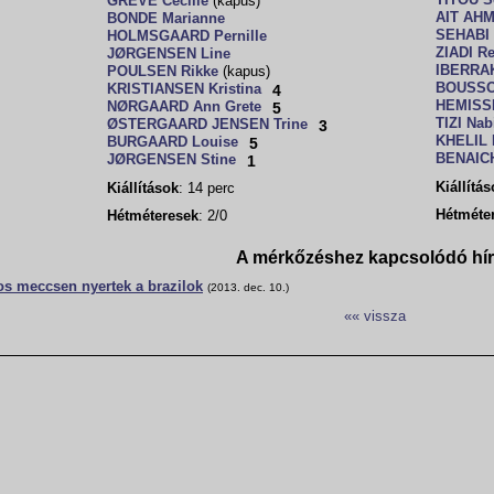
TITOU S
GREVE Cecilie
(kapus)
AIT AH
BONDE Marianne
SEHABI
HOLMSGAARD Pernille
ZIADI Re
JØRGENSEN Line
IBERRAK
POULSEN Rikke
(kapus)
BOUSSO
KRISTIANSEN Kristina
4
HEMISS
NØRGAARD Ann Grete
5
TIZI Nab
ØSTERGAARD JENSEN Trine
3
KHELIL 
BURGAARD Louise
5
BENAICH
JØRGENSEN Stine
1
Kiállítá
Kiállítások
: 14 perc
Hétméte
Hétméteresek
: 2/0
A mérkőzéshez kapcsolódó hí
s meccsen nyertek a brazilok
(2013. dec. 10.)
«« vissza