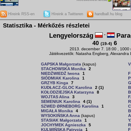
Híreink RSS-en
Híreink a Twitteren
handball.hu blog
Statisztika - Mérkőzés részletei
Lengyelország
-
Para
40
6
(19-4)
2013. december 7. 18:00 , 1000
Játékvezetők: Natasha Engberg, Alexandra L
GAPSKA Małgorzata
(kapus)
V
STACHOWSKA Monika
2
NIEDŹWIEDŹ Iwona
1
F
SIÓDMIAK Karolina
1
P
GRZYB Kinga
7
G
KUDŁACZ-GLOC Karolina
2 (1)
B
KOŁODZIEJSKA Katarzyna
8
B
WOJTAS Alina
3
F
SEMENIUK Karolina
4 (1)
R
SZWED ØRNEBORG Karolina
1
C
MIGAŁA Monika
4
B
WYSOKIŃSKA Anna
(kapus)
A
STASIAK Małgorzata
1
Y
JOCHYMEK Agnieszka
5
R
KULWIŃSKA Patrycja
1
F