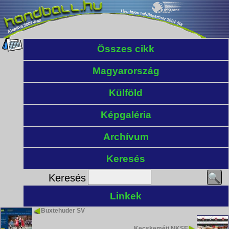
Összes cikk
Magyarország
Külföld
Képgaléria
Archívum
Keresés
Keresés
Linkek
Buxtehuder SV
Kecskeméti NKSE