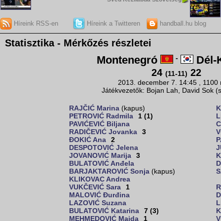
Híreink RSS-en
Híreink a Twitteren
handball.hu blog
Statisztika - Mérkőzés részletei
Montenegró
-
Dél-
24
22
(11-11)
2013. december 7. 14:45 , 1100
Játékvezetők: Bojan Lah, David Sok (
RAJČIĆ Marina
(kapus)
K
PETROVIĆ Radmila
1 (1)
L
PAVIĆEVIĆ Biljana
C
RADIČEVIĆ Jovanka
3
V
ĐOKIĆ Ana
2
P
DESPOTOVIĆ Jelena
J
JOVANOVIĆ Marija
3
K
BULATOVIĆ Anđela
D
BARJAKTAROVIĆ Sonja
(kapus)
S
KLIKOVAC Andrea
VUKČEVIĆ Sara
1
R
MALOVIĆ Đurđina
D
LAZOVIĆ Suzana
L
BULATOVIĆ Katarina
7 (3)
K
MEHMEDOVIĆ Majda
1
V