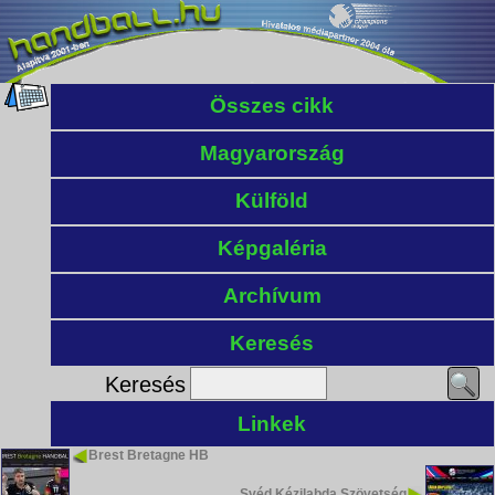
Összes cikk
Magyarország
Külföld
Képgaléria
Archívum
Keresés
Keresés
Linkek
Brest Bretagne HB
Svéd Kézilabda Szövetség