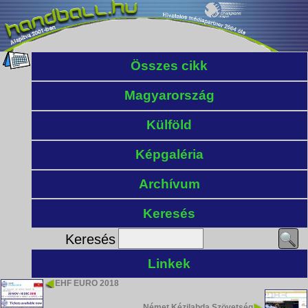
Összes cikk
Magyarország
Külföld
Képgaléria
Archívum
Keresés
Keresés
Linkek
EHF EURO 2018
Német Kézilabda Szövetség