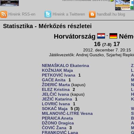
Híreink RSS-en
Híreink a Twitteren
handball.hu blog
Statisztika - Mérkőzés részletei
Horvátország
-
Néme
16
17
(7-8)
2012. december 7. 20:15
Játékvezetők: Andrej Guszko, Szjarhej Repki
NEMAŠKALO Ekaterina
Z
KOŽNJAK Maja
L
PETKOVIĆ Ivana
1
A
GAĆE Anita
1
M
ŽDERIĆ Marta
(kapus)
N
ELEZ Kristina
2
L
JELČIĆ Ivana
(kapus)
H
JEŽIĆ Katarina
1
K
LOVRIĆ Ivana
1
SOKAČ Maja
5 (3)
W
MILANOVIĆ-LITRE Vesna
S
PERAICA Aneta
B
DŽONO Dragica
A
ČOVIĆ Žana
3
M
FRANKOVIĆ Lana
G