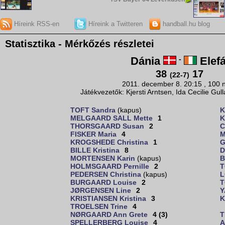
Híreink RSS-en
Híreink a Twitteren
handball.hu blog
Statisztika - Mérkőzés részletei
Dánia
-
Elefá
38
17
(22-7)
2011. december 8. 20:15 , 100 
Játékvezetők: Kjersti Arntsen, Ida Cecilie Gu
TOFT Sandra
(kapus)
K
MELGAARD SALL Mette
1
K
THORSGAARD Susan
2
C
FISKER Maria
4
M
KROGSHEDE Christina
1
G
BILLE Kristina
8
D
MORTENSEN Karin
(kapus)
B
HOLMSGAARD Pernille
2
T
PEDERSEN Christina
(kapus)
L
BURGAARD Louise
2
T
JØRGENSEN Line
2
Y
KRISTIANSEN Kristina
3
K
TROELSEN Trine
4
NØRGAARD Ann Grete
4 (3)
T
SPELLERBERG Louise
4
A