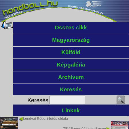
Összes cikk
Magyarország
Külföld
Képgaléria
Archívum
Keresés
Keresés
Linkek
Lendvai Róbert fotós oldala
TSV Bayer 04 Leverkusen