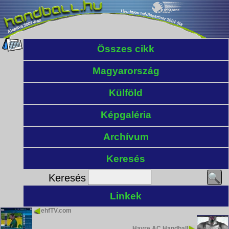
Összes cikk
Magyarország
Külföld
Képgaléria
Archívum
Keresés
Keresés
Linkek
ehfTV.com
Havre AC Handball