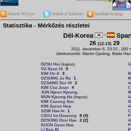
Híreink RSS-en
Híreink a Twitteren
handball.hu blog
Statisztika - Mérkőzés részletei
Dél-Korea
-
Span
26
29
(12-13)
2011. december 6. 23:15 , 200 
Játékvezetők: Martin Gjeding, Mads Ha
DZSU Hui
(kapus)
G
VU Szun Hi
5
KIM On A
3
B
DZSUNG Ju Ra
1
M
DZSANG Szo Hi
2
A
KIM Csa Joun
4
C
JUN Hjeun Kjeung
M
MUN Kjeong Ha
(kapus)
A
KIM Cseong Sim
N
KIM Szeon Hua
A
SZIM Hae In
1
C
CSOJ Im Dzseong
8 (4)
P
DZSUNG Dzsi Hae
2 (2)
A
KUON Geun Hae
P
LI Eun Bi
P