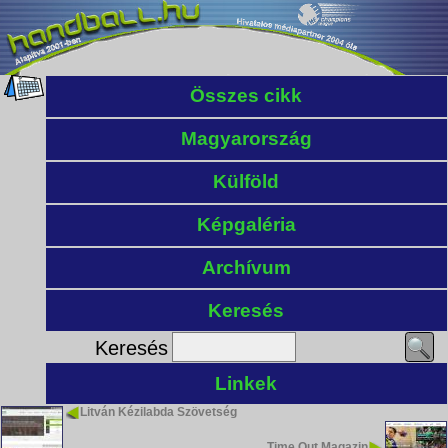
Összes cikk
Magyarország
Külföld
Képgaléria
Archívum
Keresés
Keresés
Linkek
Litván Kézilabda Szövetség
Time Out Magazin