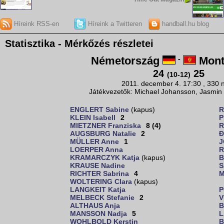
Híreink RSS-en
Híreink a Twitteren
handball.hu blog
Statisztika - Mérkőzés részletei
Németország
-
Mont
24
25
(10-12)
2011. december 4. 17:30 , 330 
Játékvezetők: Michael Johansson, Jasmin 
ENGLERT Sabine
(kapus)
R
KLEIN Isabell
2
P
MIETZNER Franziska
8 (4)
R
AUGSBURG Natalie
2
Đ
MÜLLER Anne
1
J
LOERPER Anna
R
KRAMARCZYK Katja
(kapus)
B
KRAUSE Nadine
S
RICHTER Sabrina
4
M
WOLTERING Clara
(kapus)
LANGKEIT Katja
P
MELBECK Stefanie
2
V
ALTHAUS Anja
B
MANSSON Nadja
5
L
WOHLBOLD Kerstin
B