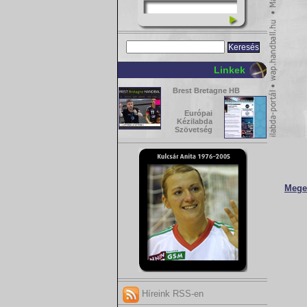
Linkek
Brest Bretagne HB
Európai
Kézilabda
Szövetség
Meger
Híreink RSS-en