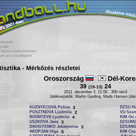
resszum
yright
 hozzá a kedvencekhez!
yen ez a kezdőlapom!
tisztika - Mérkőzés részletei
Oroszország
-
Dél-Kore
39
24
(19-13)
2011. december 3. 21:00 , 300 néző
Játékvezetők: Martin Gjeding, Mads Hansen (dá
KUZNYECOVA Polina
3
DZSU Hu
POSZTNOVA Ljudmila
2
VU Szun
BODNYEVA Ljudmila
4
KIM On 
USZKOVA Jana
3
DZSUNG
DAVIGYENKO Jekatyerina
3
DZSANG
AKOPJAN Olga
5
KIM Csa