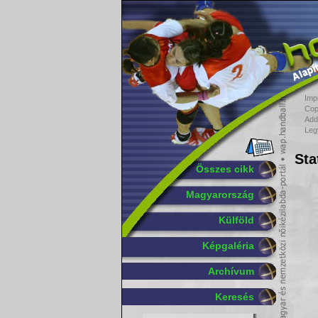
Imp
Cop
Add
Leg
Sta
Összes cikk
Magyarország
Külföld
Képgaléria
Archívum
Keresés