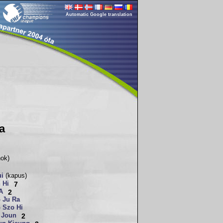
Automatic Google translation
a
nok)
i
(kapus)
 Hi
7
A
2
 Ju Ra
 Szo Hi
 Joun
2