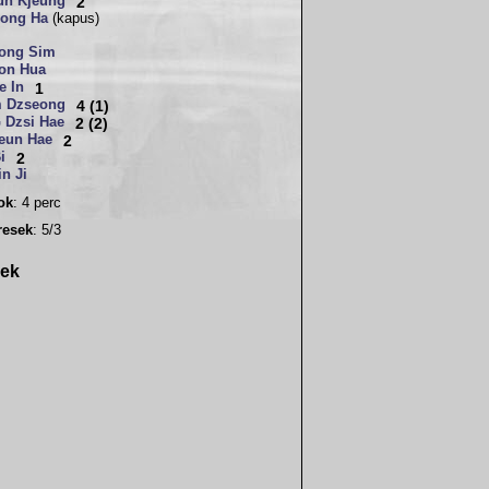
un Kjeung
2
ong Ha
(kapus)
ong Sim
on Hua
e In
1
 Dzseong
4 (1)
Dzsi Hae
2 (2)
eun Hae
2
i
2
n Ji
sok
: 4 perc
resek
: 5/3
rek