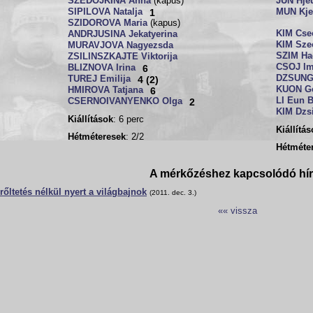
SZEDOJKINA Anna
(kapus)
JUN Hje
SIPILOVA Natalja
1
MUN Kje
SZIDOROVA Maria
(kapus)
KIM Cse
ANDRJUSINA Jekatyerina
KIM Sze
MURAVJOVA Nagyezsda
SZIM Ha
ZSILINSZKAJTE Viktorija
CSOJ Im
BLIZNOVA Irina
6
DZSUNG 
TUREJ Emilija
4 (2)
KUON G
HMIROVA Tatjana
6
LI Eun B
CSERNOIVANYENKO Olga
2
KIM Dzsi
Kiállítások
: 6 perc
Kiállítá
Hétméteresek
: 2/2
Hétméte
A mérkőzéshez kapcsolódó hí
őltetés nélkül nyert a világbajnok
(2011. dec. 3.)
«« vissza