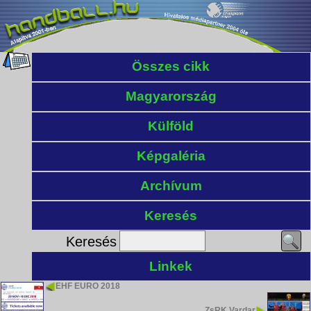
Összes cikk
Magyarország
Külföld
Képgaléria
Archívum
Keresés
Keresés
Linkek
EHF EURO 2018
ZsRK Vardar