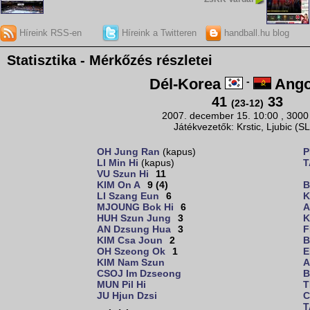
Híreink RSS-en
Híreink a Twitteren
handball.hu blog
Statisztika - Mérkőzés részletei
Dél-Korea
-
Ango
41
33
(23-12)
2007. december 15. 10:00 , 3000
Játékvezetők: Krstic, Ljubic (S
OH Jung Ran
(kapus)
P
LI Min Hi
(kapus)
T
VU Szun Hi
11
KIM On A
9 (4)
B
LI Szang Eun
6
K
MJOUNG Bok Hi
6
A
HUH Szun Jung
3
K
AN Dzsung Hua
3
F
KIM Csa Joun
2
B
OH Szeong Ok
1
E
KIM Nam Szun
A
CSOJ Im Dzseong
B
MUN Pil Hi
T
JU Hjun Dzsi
C
T