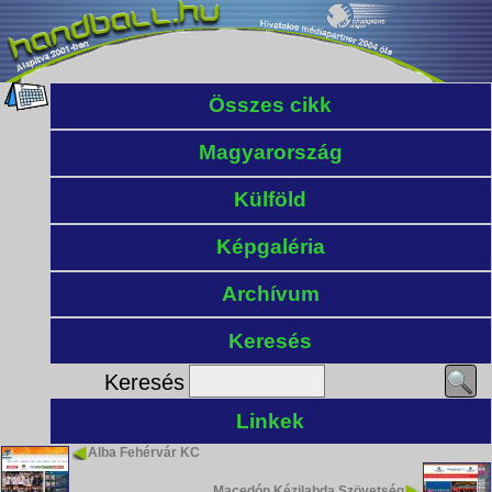
Összes cikk
Magyarország
Külföld
Képgaléria
Archívum
Keresés
Keresés
Linkek
Alba Fehérvár KC
Macedón Kézilabda Szövetség