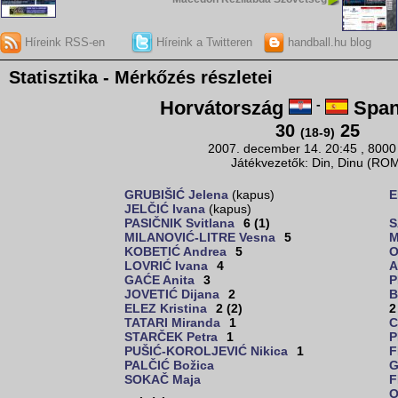
Híreink RSS-en
Híreink a Twitteren
handball.hu blog
Statisztika - Mérkőzés részletei
Horvátország
-
Span
30
25
(18-9)
2007. december 14. 20:45 , 8000
Játékvezetők: Din, Dinu (RO
GRUBIŠIĆ Jelena
(kapus)
E
JELČIĆ Ivana
(kapus)
PASIČNIK Svitlana
6 (1)
S
MILANOVIĆ-LITRE Vesna
5
M
KOBETIĆ Andrea
5
O
LOVRIĆ Ivana
4
A
GAĆE Anita
3
P
JOVETIĆ Dijana
2
B
ELEZ Kristina
2 (2)
2
TATARI Miranda
1
C
STARČEK Petra
1
P
PUŠIĆ-KOROLJEVIĆ Nikica
1
F
PALČIĆ Božica
G
SOKAČ Maja
F
O