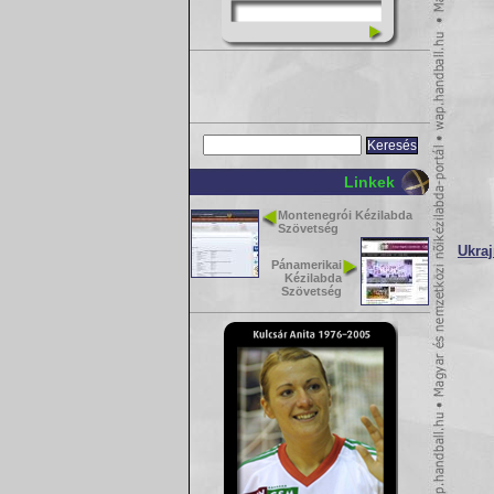
Linkek
Montenegrói Kézilabda
Szövetség
Ukraj
Pánamerikai
Kézilabda
Szövetség