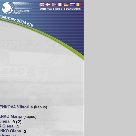
Automatic Google translation
NKOVA Viktorija
(kapus)
NKO Marija
(kapus)
Olena
9 (2)
 Olena
4
NKO Olena
3