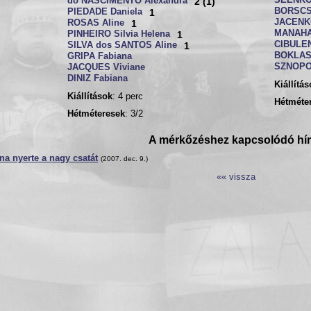
SEENKO 
do NASCIMENTO Alexandra
2 (1)
BORSCSE
PIEDADE Daniela
1
JACENK
ROSAS Aline
1
MANAHA
PINHEIRO Silvia Helena
1
CIBULEN
SILVA dos SANTOS Aline
1
BOKLAS
GRIPA Fabiana
SZNOPOV
JACQUES Viviane
DINIZ Fabiana
Kiállítá
Kiállítások
: 4 perc
Hétméte
Hétméteresek
: 3/2
A mérkőzéshez kapcsolódó hí
na nyerte a nagy csatát
(2007. dec. 9.)
«« vissza