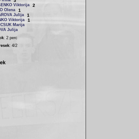
Irina
3
NKO Viktorija
2
O Olena
1
ROVA Julija
1
KO Viktorija
1
CSUK Marija
A Julija
sok
: 2 perc
resek
: 4/2
rek