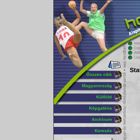
Imp
Cop
Add
Leg
Sta
Összes cikk
Magyarország
Külföld
Képgaléria
Archívum
Keresés