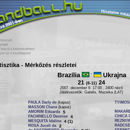
resszum
yright
 hozzá a kedvencekhez!
yen ez a kezdőlapom!
tisztika - Mérkőzés részletei
Brazília
-
Ukrajna
21
24
(8-11)
2007. december 9. 17:00 , 2400 néző
Játékvezetők: Gatelis, Mazeika (LAT)
PAULA Darly de
(kapus)
TYIMOSE
MASSON Chana
(kapus)
MAKARE
AMORIM Eduarda
5
CIHICA 
FACHINELLO Deonise
4
REZNYIR
MESQUITA Idalina
4 (1)
RADCSE
ROSA Juceli da
2