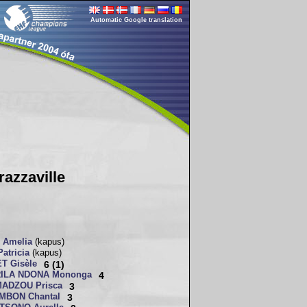
Automatic Google translation
azzaville
 Amelia
(kapus)
atricia
(kapus)
T Gisèle
6 (1)
ILA NDONA Mononga
4
MADZOU Prisca
3
MBON Chantal
3