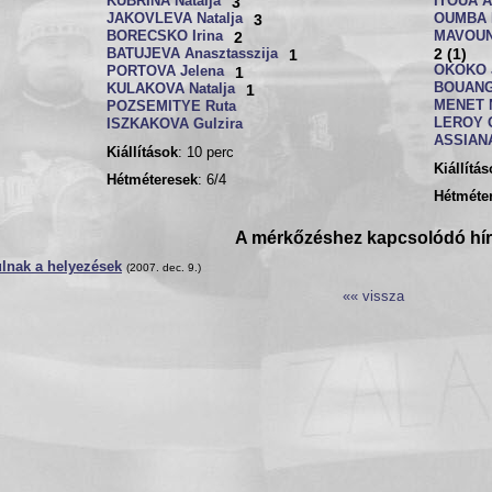
KUBRINA Natalja
3
ITOUA A
JAKOVLEVA Natalja
3
OUMBA 
BORECSKO Irina
2
MAVOUN
2 (1)
BATUJEVA Anasztasszija
1
OKOKO J
PORTOVA Jelena
1
BOUANGO
KULAKOVA Natalja
1
MENET 
POZSEMITYE Ruta
LEROY 
ISZKAKOVA Gulzira
ASSIANA
Kiállítások
: 10 perc
Kiállítá
Hétméteresek
: 6/4
Hétméte
A mérkőzéshez kapcsolódó hí
lnak a helyezések
(2007. dec. 9.)
«« vissza