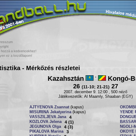
resszum
yright
 hozzá a kedvencekhez!
yen ez a kezdőlapom!
tisztika - Mérkőzés részletei
Kazahsztán
-
Kongó-Br
26
27
(11-10; 21-21)
2007. december 9. 12:00 , 500 néző
Játékvezetők: Al Maamly, Shaaban (EGY)
AJTYENOVA Zsannat
(kapus)
OKOMBI
MISURINA Jekatyerina
(kapus)
YENDE P
VASSZILJEVA Jana
4
DONGUE
KOZLOVA Jelena
4 (1)
BASSAR
JEGUNOVA Olga
4 (3)
NGOLI-
PIKALOVA Marina
3
OKOYE 