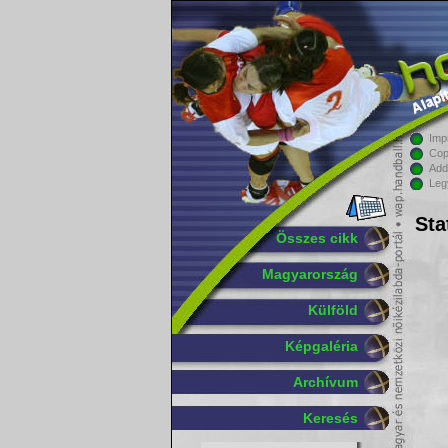
Imp
Cop
Add
Leg
Sta
Összes cikk
Magyarország
Külföld
Képgaléria
Archívum
Keresés