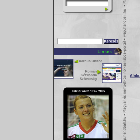
Linkek
Aarhus United
Román
Kézilabda
Alaku
Szövetség