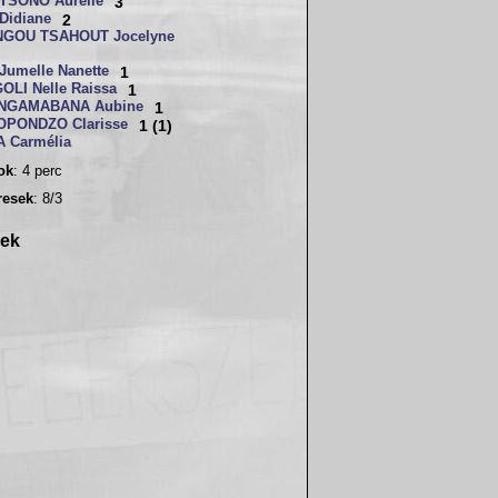
TSONO Aurelle
3
Didiane
2
GOU TSAHOUT Jocelyne
umelle Nanette
1
LI Nelle Raissa
1
NGAMABANA Aubine
1
OPONDZO Clarisse
1 (1)
 Carmélia
sok
: 4 perc
resek
: 8/3
rek