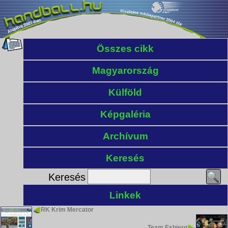
Összes cikk
Magyarország
Külföld
Képgaléria
Archívum
Keresés
Keresés
Linkek
RK Krim Mercator
Team Esbjerg