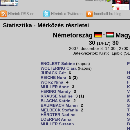
Híreink RSS-en
Híreink a Twitteren
handball.hu blog
Statisztika - Mérkőzés részletei
Németország
-
Magy
30
30
(14-17)
2007. december 8. 14:30 , 2700
Játékvezetők: Krstic, Ljubic (S
ENGLERT Sabine
(kapus)
P
WOLTERING Clara
(kapus)
JURACK Grit
6
H
REICHE Nora
5 (3)
G
WÖRZ Nina
4
F
MÜLLER Anne
3
K
HERING Mandy
3
V
KRAUSE Nadine
3 (1)
M
BLACHA Katrin
2
S
BAUMBACH Maren
2
S
MELBECK Stefanie
2
T
HÄRDTER Nadine
K
LOERPER Anna
S
MÜLLER Susann
B
H