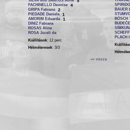
THURNE
SILVA dos SANTOS Aline
5
SPIRID
FACHINELLO Deonise
4
BAUER 
GRIPA Fabiana
2
STUMVO
PIEDADE Daniela
1
BÖSCH 
AMORIM Eduarda
1
BUDEČE
DINIZ Fabiana
SIMKUNA
ROSAS Aline
SCHEFF
ROSA Juceli da
PLACH I
Kiállítások
: 12 perc
Kiállítá
Hétméteresek
: 3/3
Hétméte
«« vissza