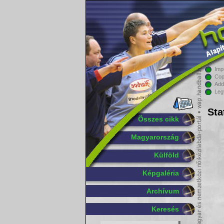
Imp
Cop
Add
Leg
Sta
Összes cikk
Magyarország
Külföld
Képgaléria
Archívum
Keresés