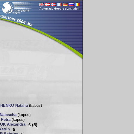
Automatic Google translation
HENKO Natalia
(kapus)
Natascha
(kapus)
Petra
(kapus)
OK Alexandra
6 (5)
atrin
5