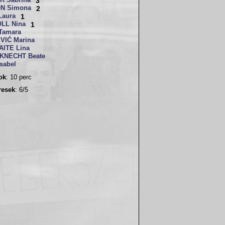
R Sabrina
3
ON Simona
2
Laura
1
LL Nina
1
Tamara
VIĆ Marina
ITE Lina
KNECHT Beate
sabel
sok
: 10 perc
resek
: 6/5