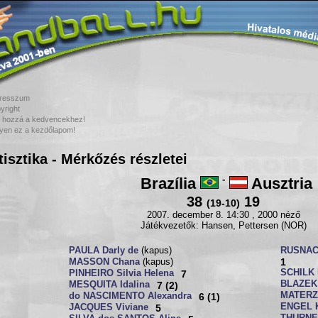
resszum
yright
 hozzá a kedvencekhez!
yen ez a kezdőlapom!
tisztika - Mérkőzés részletei
Brazília
-
Ausztria
38
19
(19-10)
2007. december 8. 14:30 , 2000 néző
Játékvezetők: Hansen, Pettersen (NOR)
PAULA Darly de
(kapus)
RUSNAC
1
MASSON Chana
(kapus)
SCHILK 
PINHEIRO Silvia Helena
7
BLAZEK 
MESQUITA Idalina
7 (2)
MATERZ
do NASCIMENTO Alexandra
6 (1)
ENGEL K
JACQUES Viviane
5