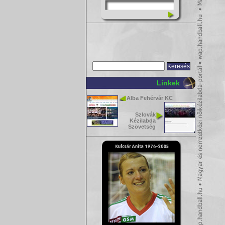
Linkek
Alba Fehérvár KC
Szlovák
Kézilabda
Szövetség