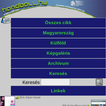
Összes cikk
Magyarország
Külföld
Képgaléria
Archívum
Keresés
Keresés
Linkek
JDA Dijon Hand
RK Krim Mercator