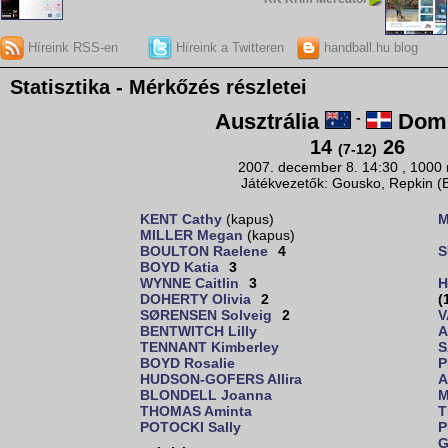
Híreink RSS-en
Híreink a Twitteren
handball.hu blog
Statisztika - Mérkőzés részletei
Ausztrália
-
Domi
14
26
(7-12)
2007. december 8. 14:30 , 1000
Játékvezetők: Gousko, Repkin (
KENT Cathy
(kapus)
M
MILLER Megan
(kapus)
BOULTON Raelene
4
S
BOYD Katia
3
WYNNE Caitlin
3
H
DOHERTY Olivia
2
(
SØRENSEN Solveig
2
V
BENTWITCH Lilly
A
TENNANT Kimberley
S
BOYD Rosalie
P
HUDSON-GOFERS Allira
A
BLONDELL Joanna
M
THOMAS Aminta
T
POTOCKI Sally
P
G