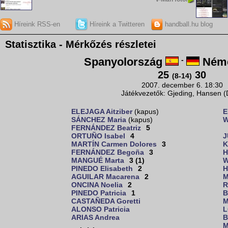
Híreink RSS-en
Híreink a Twitteren
handball.hu blog
Statisztika - Mérkőzés részletei
Spanyolország
-
Néme
25
30
(8-14)
2007. december 6. 18:30
Játékvezetők: Gjeding, Hansen 
ELEJAGA Aitziber
(kapus)
E
SÁNCHEZ Maria
(kapus)
W
FERNÁNDEZ Beatriz
5
ORTUÑO Isabel
4
J
MARTÍN Carmen Dolores
3
K
FERNÁNDEZ Begoña
3
H
MANGUÉ Marta
3 (1)
W
PINEDO Elisabeth
2
H
AGUILAR Macarena
2
M
ONCINA Noelia
2
R
PINEDO Patricia
1
B
CASTAÑEDA Goretti
M
ALONSO Patricia
L
ARIAS Andrea
B
M