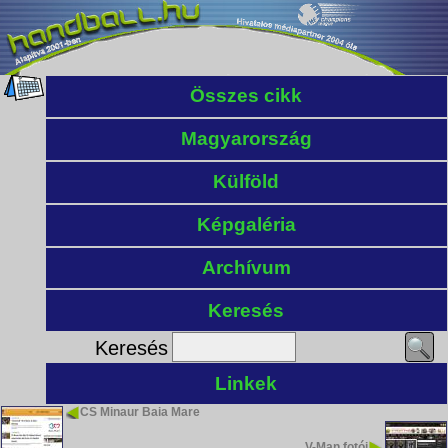
Összes cikk
Magyarország
Külföld
Képgaléria
Archívum
Keresés
Keresés
Linkek
CS Minaur Baia Mare
V-Man fotói