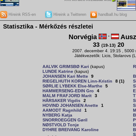
Híreink RSS-en
Híreink a Twitteren
handball.hu blog
Statisztika - Mérkőzés részletei
Norvégia
-
Ausz
33
20
(19-13)
2007. december 4. 19:15 , 5000
Játékvezetők: Licis, Stolarovs (
AALVIK GRIMSBØ Kari
(kapus)
R
LUNDE Katrine
(kapus)
JOHANSEN Kari Mette
9
B
RIEGELHUTH KOREN Linn-Kristin
8 (1)
S
SØRLIE LYBEKK Else-Marthe
5
S
HAMMERSENG-EDIN Gro
4
E
MALM FRAFJORD Marit
3
T
HÅRSAKER Vigdis
2
S
HOVIND JOHANSEN Anette
1
S
AAMODT Ragnhild
1
M
NYBERG Katja
B
SNORROEGGEN Gøril
P
NØSTVOLD Tonje
B
DYHRE BREIVANG Karoline
B
S