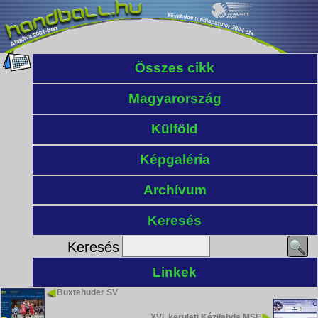
Összes cikk
Magyarország
Külföld
Képgaléria
Archívum
Keresés
Keresés
Linkek
Buxtehuder SV
XVI. kerületi Kézilabda MSE